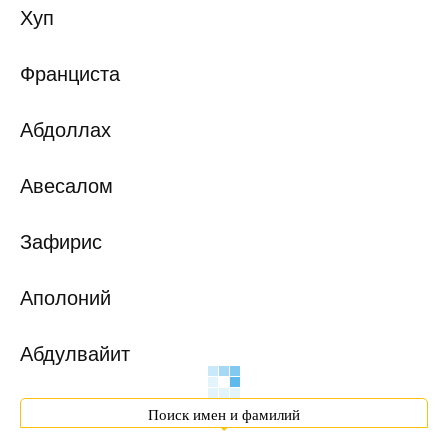
Хуп
Франциста
Абдоллах
Авесалом
Зафирис
Аполоний
Абдулвайит
Поиск имен и фамилий