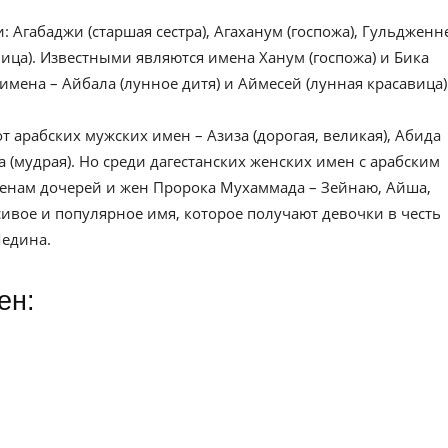
Агабаджи (старшая сестра), Агаханум (госпожа), Гульдженн
авица). Известными являются имена Ханум (госпожа) и Бика
имена – Айбала (лунное дитя) и Аймесей (лунная красавица)
 арабских мужских имен – Азиза (дорогая, великая), Абида
 (мудрая). Но среди дагестанских женских имен с арабским
енам дочерей и жен Пророка Мухаммада – Зейнаю, Айша,
ивое и популярное имя, которое получают девочки в честь
Медина.
ен: