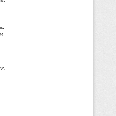
ь),
ик,
ие
ди,