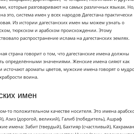
ми, которые разговаривают на самых различных языках. Но,
 на это, система имен у всех народов Дагестана практически
овая. Из истории дагестанских имен мы можем узнать о
ском, тюркском и арабском происхождении. Этому
ствовало распространение ислама на дагестанских землях.
рная страна говорит о том, что дагестанские имена должны
ть определёнными значениями. Женские имена сияют как
 и источают ароматы цветов, мужские имена говорят о мудр
 храбрости воина.
ских имен
ком-то положительном качестве носителя. Это имена арабск
, Азиз (дорогой, великий), Галиб (победитель), Ашраф
ие имена: Забит (твердый), Бахтияр (счастливый), Кахрама