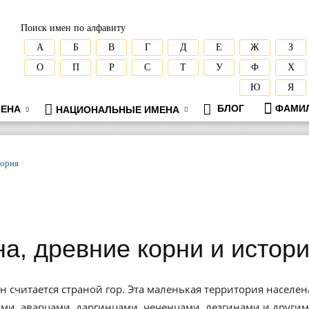
Поиск имен по алфавиту
А
Б
В
Г
Д
Е
Ж
З
О
П
Р
С
Т
У
Ф
Х
Ю
Я
БЛОГ
ФАМИ
ЕНА
НАЦИОНАЛЬНЫЕ ИМЕНА
тория
а, древние корни и истор
ан считается страной гор. Эта маленькая территория населен
ми, аварцами, даргинцами, чеченцами, лезгинами и други