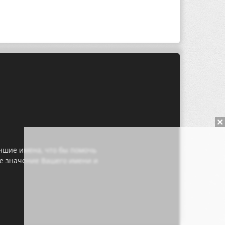
чшие имена, что бы помочь
те значение Вашего имени и