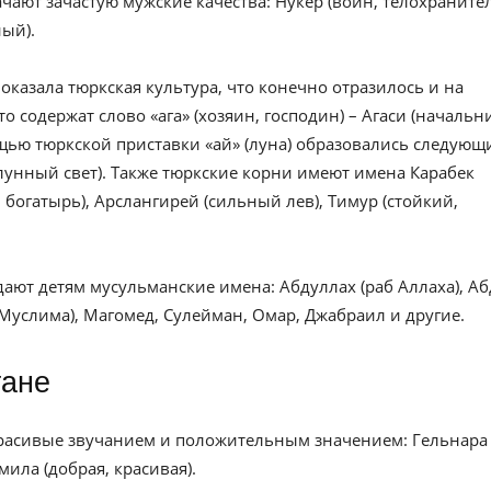
ачают зачастую мужские качества: Нукер (воин, телохранител
ный).
оказала тюркская культура, что конечно отразилось и на
 содержат слово «ага» (хозяин, господин) – Агаси (начальн
ощью тюркской приставки «ай» (луна) образовались следующ
(лунный свет). Также тюркские корни имеют имена Карабек
 богатырь), Арслангирей (сильный лев), Тимур (стойкий,
дают детям мусульманские имена: Абдуллах (раб Аллаха), Аб
 Муслима), Магомед, Сулейман, Омар, Джабраил и другие.
тане
красивые звучанием и положительным значением: Гельнара
амила (добрая, красивая).