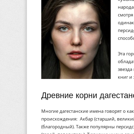
народа
смотря
одинак
персид
способ
Эта го
облада
звезда
книг и
Древние корни дагестан
Многие дагестанские имена говорят о ка
происхождения: Акбар (старший, великий)
(благородный). Также популярны персидск