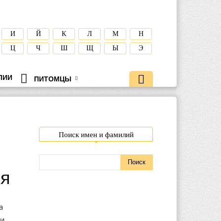
И
Й
К
Л
М
Н
Ц
Ч
Ш
Щ
Ы
Э
ЛИИ
ПИТОМЦЫ
Поиск имен и фамилий
ия
а
ми