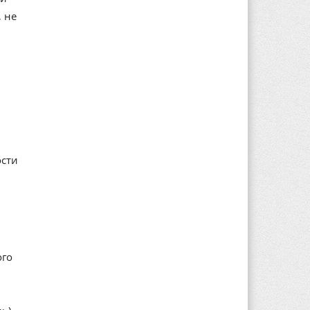
 не
ости
ого
н