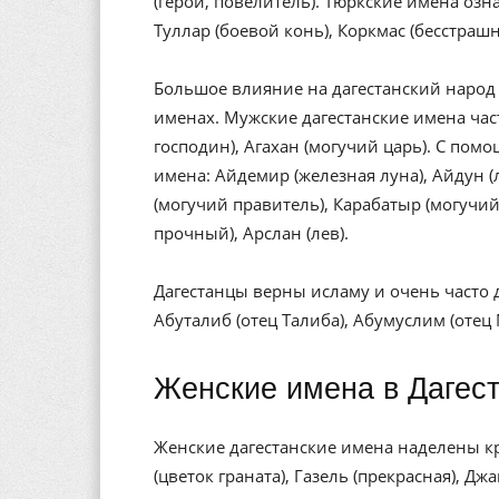
(герой, повелитель). Тюркские имена озн
Туллар (боевой конь), Коркмас (бесстраш
Большое влияние на дагестанский народ 
именах. Мужские дагестанские имена часто
господин), Агахан (могучий царь). С пом
имена: Айдемир (железная луна), Айдун 
(могучий правитель), Карабатыр (могучий
прочный), Арслан (лев).
Дагестанцы верны исламу и очень часто 
Абуталиб (отец Талиба), Абумуслим (отец
Женские имена в Дагес
Женские дагестанские имена наделены 
(цветок граната), Газель (прекрасная), Дж