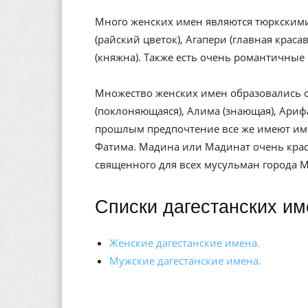
Много женских имен являются тюркскими: 
(райский цветок), Агапери (главная крас
(княжна). Также есть очень романтичные 
Множество женских имен образовались от
(поклоняющаяся), Алима (знающая), Арифа
прошлым предпочтение все же имеют им
Фатима. Мадина или Мадинат очень крас
священного для всех мусульман города 
Списки дагестанских им
Женские дагестанские имена.
Мужские дагестанские имена.