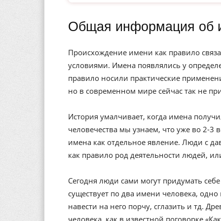
Общая информация об 
Происхождение имени как правило связа
условиями. Имена появлялись у определе
правило носили практические применени
но в современном мире сейчас так не пр
История умалчивает, когда имена получи
человечества мы узнаем, что уже во 2-3 
имена как отдельное явление. Люди с да
как правило род деятельности людей, ил
Сегодня люди сами могут придумать себе 
существует по два имени человека, одно 
навести на него порчу, сглазить и тд. Др
человека, как в известной поговорке «Ка