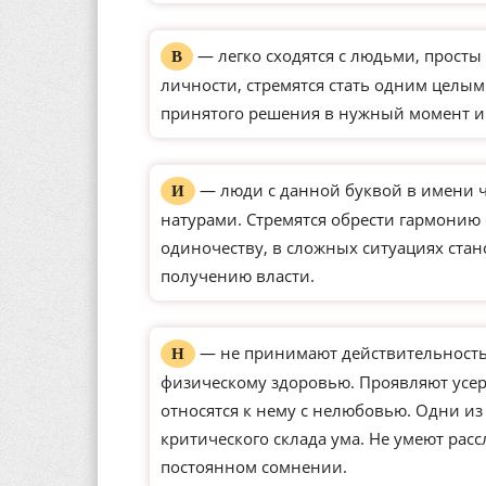
— легко сходятся с людьми, просты 
В
личности, стремятся стать одним целым
принятого решения в нужный момент и
— люди с данной буквой в имени 
И
натурами. Стремятся обрести гармонию
одиночеству, в сложных ситуациях ста
получению власти.
— не принимают действительность 
Н
физическому здоровью. Проявляют усерд
относятся к нему с нелюбовью. Одни и
критического склада ума. Не умеют рас
постоянном сомнении.