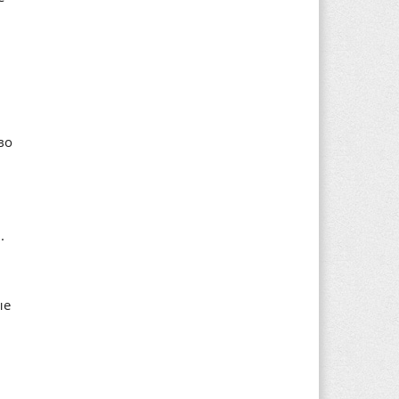
во
.
ые