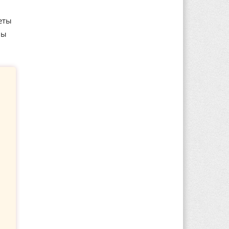
еты
вы