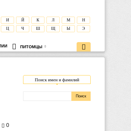
И
Й
К
Л
М
Н
Ц
Ч
Ш
Щ
Ы
Э
ЛИИ
ПИТОМЦЫ
Поиск имен и фамилий
0