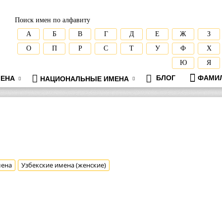
Поиск имен по алфавиту
А
Б
В
Г
Д
Е
Ж
З
О
П
Р
С
Т
У
Ф
Х
Ю
Я
БЛОГ
ФАМИ
ЕНА
НАЦИОНАЛЬНЫЕ ИМЕНА
мена
Узбекские имена (женские)