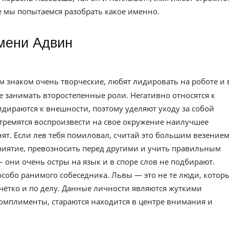
ье мы попытаемся разобрать какое именно.
имени Адвин
м знаком очень творческие, любят лидировать на роботе и 
 не занимать второстепенные роли. Негативно относятся к
идираются к внешности, поэтому уделяют уходу за собой
стремятся воспроизвести на свое окружение наилучшее
нят. Если лев тебя помиловал, считай это большим везением
приятие, превозносить перед другими и учить правильным
 – они очень остры на язык и в споре слов не подбирают.
особо ранимого собеседника. Львы — это не те люди, котор
, чётко и по делу. Данные личности являются жуткими
комплименты, стараются находится в центре внимания и