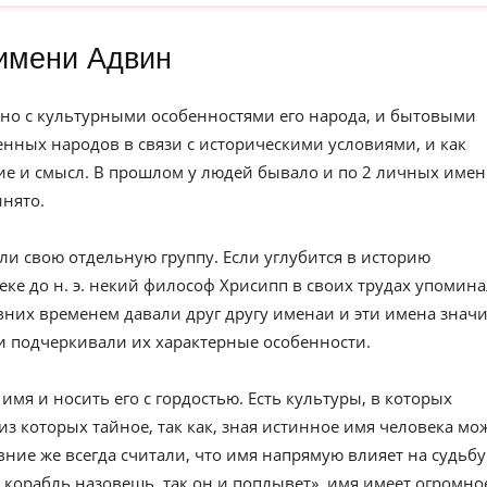
имени Адвин
но с культурными особенностями его народа, и бытовыми
нных народов в связи с историческими условиями, и как
е и смысл. В прошлом у людей бывало и по 2 личных имен
инято.
ли свою отдельную группу. Если углубится в историю
веке до н. э. некий философ Хрисипп в своих трудах упомин
вних временем давали друг другу именаи и эти имена значи
и подчеркивали их характерные особенности.
имя и носить его с гордостью. Есть культуры, в которых
из которых тайное, так как, зная истинное имя человека мо
евние же всегда считали, что имя напрямую влияет на судьбу
к корабль назовешь, так он и поплывет», имя имеет огромно