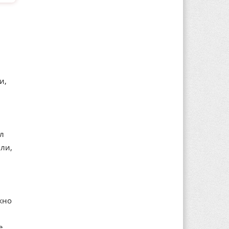
и,
ал
ли,
жно
е