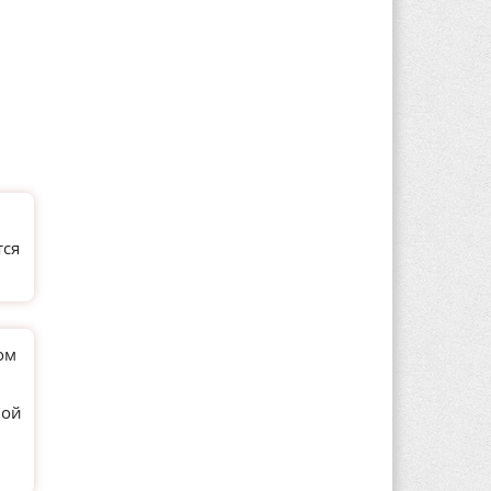
тся
ом
ной