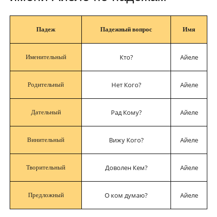
Падеж
Падежный вопрос
Имя
Кто?
Айеле
Именительный
Нет Кого?
Айеле
Родительный
Рад Кому?
Айеле
Дательный
Вижу Кого?
Айеле
Винительный
Доволен Кем?
Айеле
Творительный
О ком думаю?
Айеле
Предложный