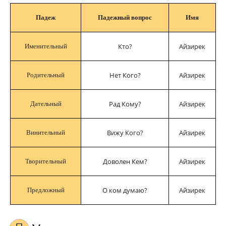
Падеж
Падежный вопрос
Имя
Кто?
Айзирек
Именительный
Нет Кого?
Айзирек
Родительный
Рад Кому?
Айзирек
Дательный
Вижу Кого?
Айзирек
Винительный
Доволен Кем?
Айзирек
Творительный
О ком думаю?
Айзирек
Предложный