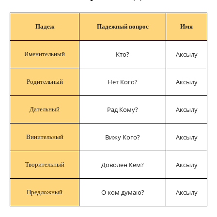
Падеж
Падежный вопрос
Имя
Кто?
Аксылу
Именительный
Нет Кого?
Аксылу
Родительный
Рад Кому?
Аксылу
Дательный
Вижу Кого?
Аксылу
Винительный
Доволен Кем?
Аксылу
Творительный
О ком думаю?
Аксылу
Предложный