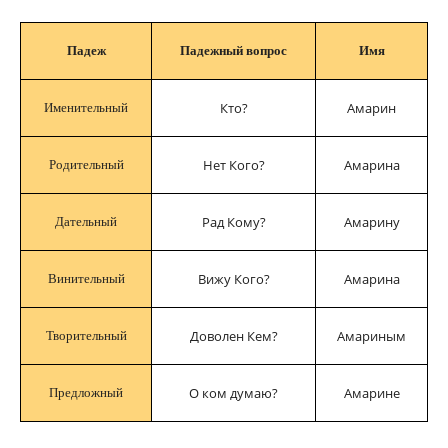
Падеж
Падежный вопрос
Имя
Кто?
Амарин
Именительный
Нет Кого?
Амарина
Родительный
Рад Кому?
Амарину
Дательный
Вижу Кого?
Амарина
Винительный
Доволен Кем?
Амариным
Творительный
О ком думаю?
Амарине
Предложный