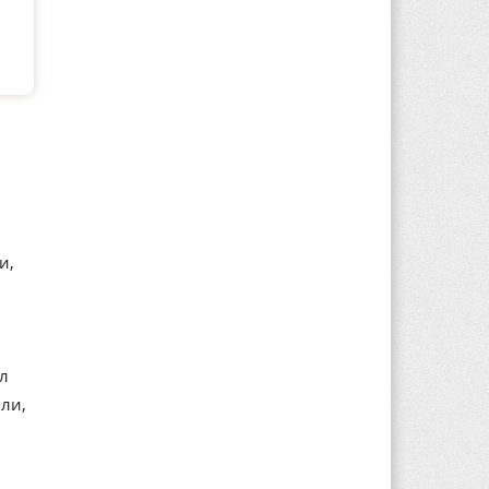
и,
ал
ли,