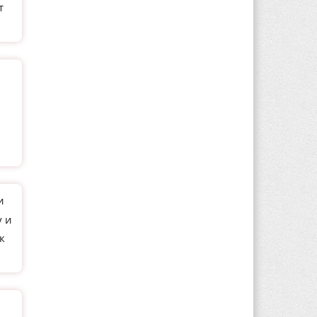
т
и
у и
к