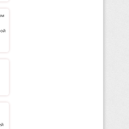
ом
ной
ей