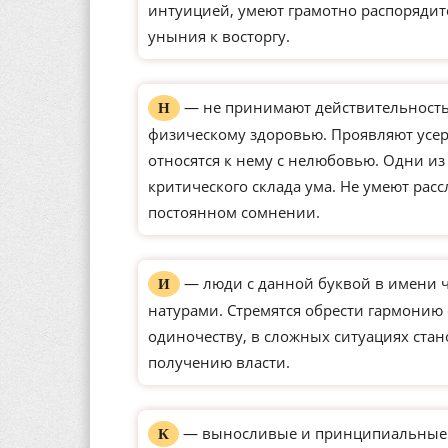
интуицией, умеют грамотно распорядит
уныния к восторгу.
— не принимают действительность 
Н
физическому здоровью. Проявляют усерд
относятся к нему с нелюбовью. Одни и
критического склада ума. Не умеют рас
постоянном сомнении.
— люди с данной буквой в имени 
И
натурами. Стремятся обрести гармонию
одиночеству, в сложных ситуациях ста
получению власти.
— выносливые и принципиальные ли
К