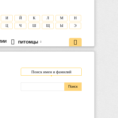
И
Й
К
Л
М
Н
Ц
Ч
Ш
Щ
Ы
Э
ЛИИ
ПИТОМЦЫ
Поиск имен и фамилий