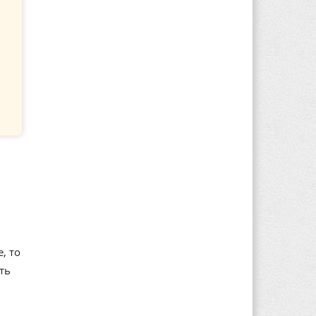
, то
ть