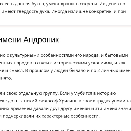
х есть данная буква, умеют хранить секреты. Их девиз по
и имеют твердость духа. Иногда излишне конкретны и при
имени Андроник
но с культурными особенностями его народа, и бытовыми
нных народов в связи с историческими условиями, и как
е и смысл. В прошлом у людей бывало и по 2 личных имен
инято.
ли свою отдельную группу. Если углубится в историю
веке до н. э. некий философ Хрисипп в своих трудах упомин
вних временем давали друг другу именаи и эти имена значи
и подчеркивали их характерные особенности.