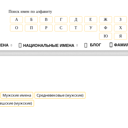
Поиск имен по алфавиту
А
Б
В
Г
Д
Е
Ж
З
О
П
Р
С
Т
У
Ф
Х
Ю
Я
БЛОГ
ФАМИ
ЕНА
НАЦИОНАЛЬНЫЕ ИМЕНА
Мужские имена
Средневековые (мужские)
ешские (мужские)