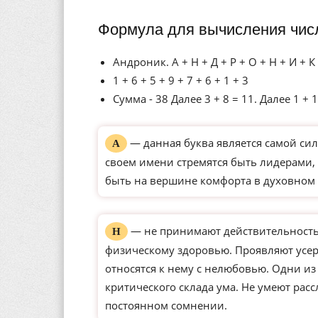
Формула для вычисления чис
Андроник. А + Н + Д + Р + О + Н + И + К
1 + 6 + 5 + 9 + 7 + 6 + 1 + 3
Сумма - 38 Далее 3 + 8 = 11. Далее 1 + 1
— данная буква является самой сил
А
своем имени стремятся быть лидерами, 
быть на вершине комфорта в духовном 
— не принимают действительность 
Н
физическому здоровью. Проявляют усерд
относятся к нему с нелюбовью. Одни и
критического склада ума. Не умеют рас
постоянном сомнении.