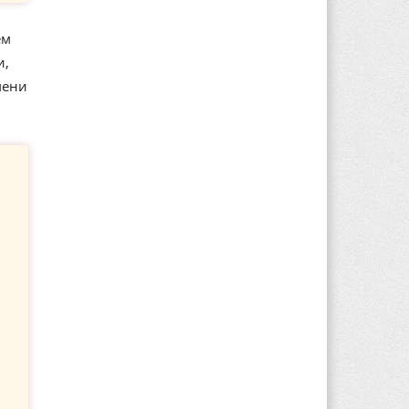
ем
и,
мени