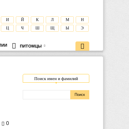
И
Й
К
Л
М
Н
Ц
Ч
Ш
Щ
Ы
Э
ЛИИ
ПИТОМЦЫ
Поиск имен и фамилий
0