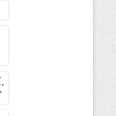
и
у и
к