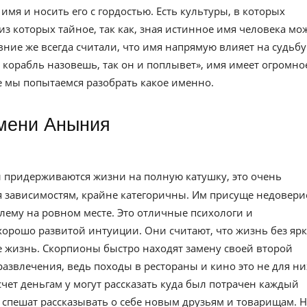
имя и носить его с гордостью. Есть культуры, в которых
из которых тайное, так как, зная истинное имя человека мо
евние же всегда считали, что имя напрямую влияет на судьбу
к корабль назовешь, так он и поплывет», имя имеет огромно
ье мы попытаемся разобрать какое именно.
имени Аныния
 придерживаются жизни на полную катушку, это очень
я зависимостям, крайне категоричны. Им присуще недовери
лему на ровном месте. Это отличные психологи и
орошо развитой интуиции. Они считают, что жизнь без яр
 жизнь. Скорпионы быстро находят замену своей второй
азвлечения, ведь походы в рестораны и кино это не для ни
счет деньгам у могут рассказать куда был потрачен каждый
е спешат рассказывать о себе новым друзьям и товарищам. 