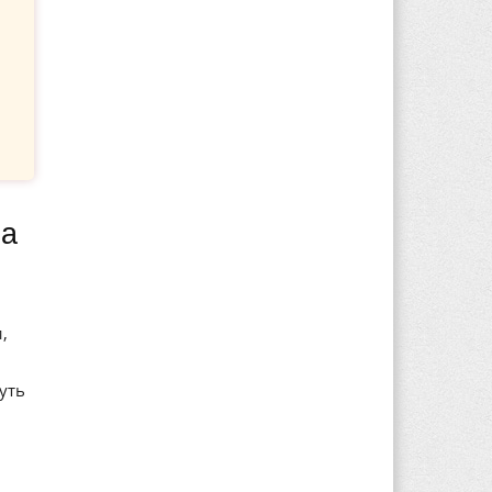
,
уть