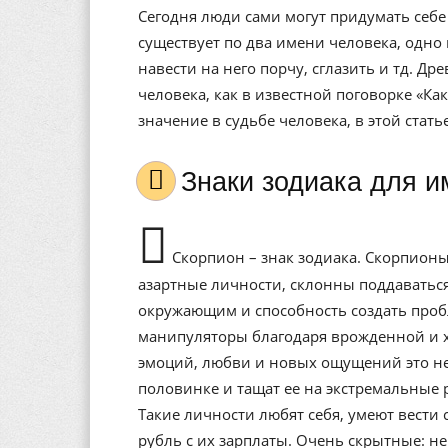
Сегодня люди сами могут придумать себе 
существует по два имени человека, одно 
навести на него порчу, сглазить и тд. Др
человека, как в известной поговорке «Ка
значение в судьбе человека, в этой стат
Знаки зодиака для 
Скорпион – знак зодиака. Скорпионы
азартные личности, склонны поддаватьс
окружающим и способность создать проб
манипуляторы благодаря врожденной и х
эмоций, любви и новых ощущений это не
половинке и тащат ее на экстремальные р
Такие личности любят себя, умеют вести 
рубль с их зарплаты. Очень скрытные: н