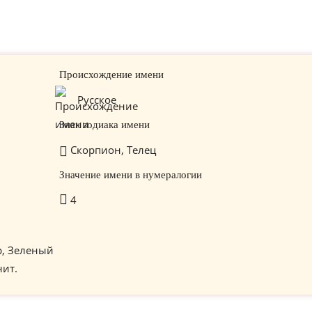
Происхождение имени
Русское
Знак зодиака имени
Скорпион, Телец
Значение имени в нумералогии
4
р, Зеленый
нит.