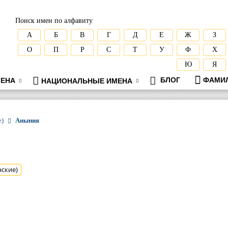
Поиск имен по алфавиту
А
Б
В
Г
Д
Е
Ж
З
О
П
Р
С
Т
У
Ф
Х
Ю
Я
БЛОГ
ФАМИ
ЕНА
НАЦИОНАЛЬНЫЕ ИМЕНА
е)
Аныния
нские)