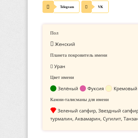
Telegram
VK
Пол
Женский
Планета покровитель имени
Уран
Цвет имени
Зелёный
Фуксия
Кремовый
Камни-талисманы для имени
Зеленый сапфир, Звездный сапфи
турмалин, Аквамарин, Сугилит, Танза