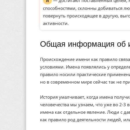
— достигают поставленных целей,
Я
способностями, склонны добиваться л
повернуть происходящее в другую, выг
активности.
Общая информация об 
Происхождение имени как правило связа
условиями. Имена появлялись у определе
правило носили практические применени
но в современном мире сейчас так не пр
История умалчивает, когда имена получи
человечества мы узнаем, что уже во 2-3 
имена как отдельное явление. Люди с да
как правило род деятельности людей, ил