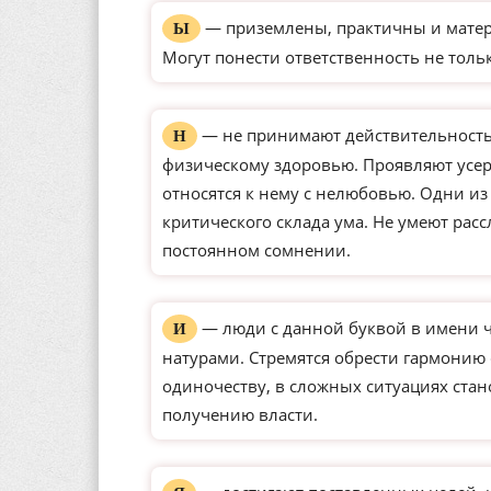
— приземлены, практичны и матер
Ы
Могут понести ответственность не толь
— не принимают действительность 
Н
физическому здоровью. Проявляют усерд
относятся к нему с нелюбовью. Одни и
критического склада ума. Не умеют рас
постоянном сомнении.
— люди с данной буквой в имени 
И
натурами. Стремятся обрести гармонию
одиночеству, в сложных ситуациях ста
получению власти.