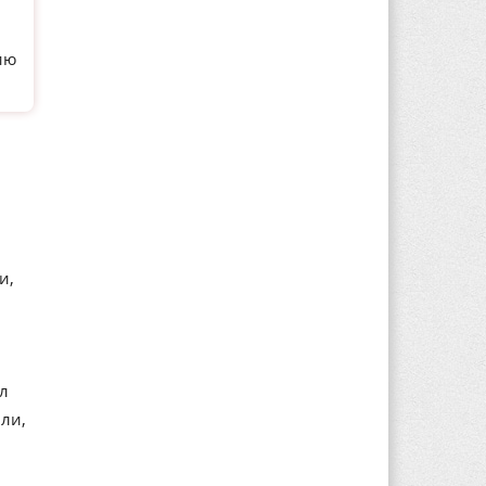
ию
и,
ал
ли,