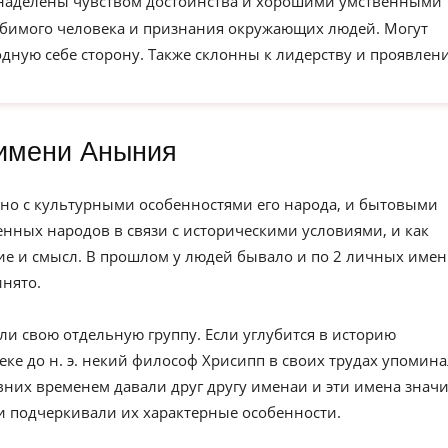
 наделены чувством достоинства и хорошими умственными
юбимого человека и признания окружающих людей. Могут
одную себе сторону. Также склонны к лидерству и проявлен
имени Аныния
но с культурными особенностями его народа, и бытовыми
нных народов в связи с историческими условиями, и как
е и смысл. В прошлом у людей бывало и по 2 личных имен
инято.
ли свою отдельную группу. Если углубится в историю
веке до н. э. некий философ Хрисипп в своих трудах упомин
вних временем давали друг другу именаи и эти имена значи
и подчеркивали их характерные особенности.