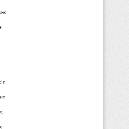
жно
е
е к
ких
х.
Не