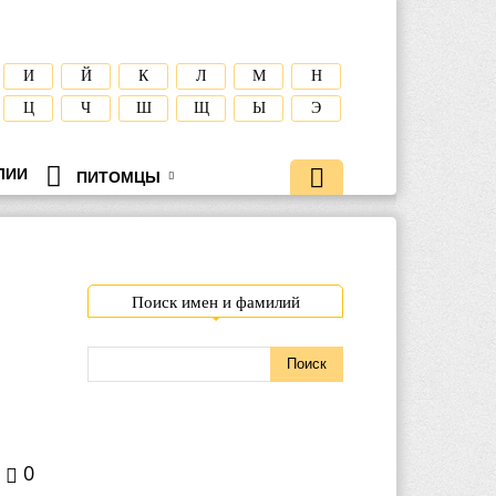
И
Й
К
Л
М
Н
Ц
Ч
Ш
Щ
Ы
Э
ЛИИ
ПИТОМЦЫ
Поиск имен и фамилий
0