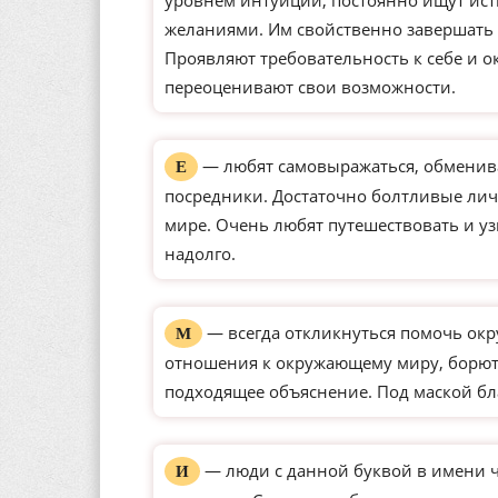
уровнем интуиции, постоянно ищут ист
желаниями. Им свойственно завершать 
Проявляют требовательность к себе и о
переоценивают свои возможности.
— любят самовыражаться, обменива
Е
посредники. Достаточно болтливые ли
мире. Очень любят путешествовать и уз
надолго.
— всегда откликнуться помочь окр
М
отношения к окружающему миру, борютс
подходящее объяснение. Под маской бл
— люди с данной буквой в имени 
И