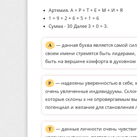
Артемия. А + Р + Т + Е + М + И + Я
1 + 9 + 2 + 6 + 5 + 1 + 6
Сумма - 30 Далее 3 + 0 = 3.
— данная буква является самой сил
А
своем имени стремятся быть лидерами, 
быть на вершине комфорта в духовном 
— наделены уверенностью в себе, 
Р
очень увлеченные индивидуумы. Склон
которые склоны к не опровергаемым вы
потенциал и желание для становления 
— данные личности очень чувстви
Т