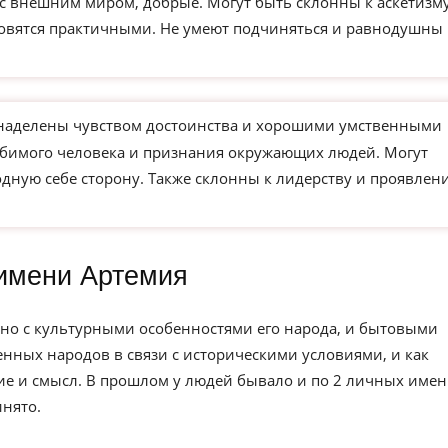
 с внешним миром, добрые. Могут быть склонны к аскетизм
новятся практичными. Не умеют подчиняться и равнодушны 
 наделены чувством достоинства и хорошими умственными
юбимого человека и признания окружающих людей. Могут
одную себе сторону. Также склонны к лидерству и проявлен
имени Артемия
но с культурными особенностями его народа, и бытовыми
нных народов в связи с историческими условиями, и как
е и смысл. В прошлом у людей бывало и по 2 личных имен
инято.