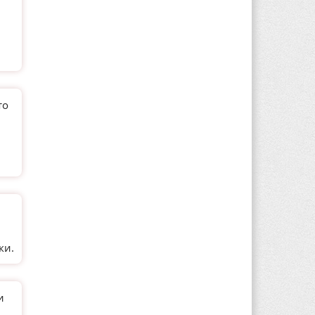
то
и
ки.
и