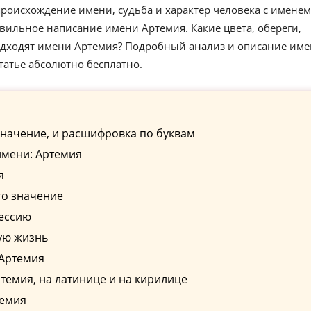
роисхождение имени, судьба и характер человека с именем
вильное написание имени Артемия. Какие цвета, обереги,
одходят имени Артемия? Подробный анализ и описание им
татье абсолютно бесплатно.
начение, и расшифровка по буквам
имени: Артемия
я
го значение
ессию
ую жизнь
 Артемия
емия, на латинице и на кирилице
темия