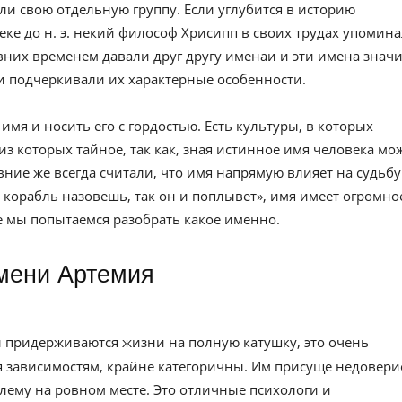
ли свою отдельную группу. Если углубится в историю
веке до н. э. некий философ Хрисипп в своих трудах упомин
вних временем давали друг другу именаи и эти имена значи
и подчеркивали их характерные особенности.
имя и носить его с гордостью. Есть культуры, в которых
из которых тайное, так как, зная истинное имя человека мо
евние же всегда считали, что имя напрямую влияет на судьбу
к корабль назовешь, так он и поплывет», имя имеет огромно
ье мы попытаемся разобрать какое именно.
имени Артемия
 придерживаются жизни на полную катушку, это очень
я зависимостям, крайне категоричны. Им присуще недовери
лему на ровном месте. Это отличные психологи и