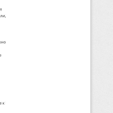
ал
ли,
жно
е
е к