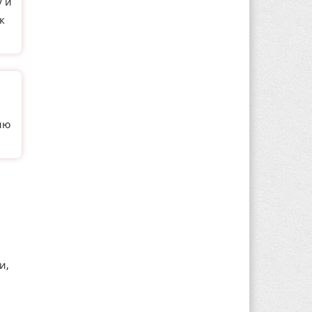
у и
к
ию
и,