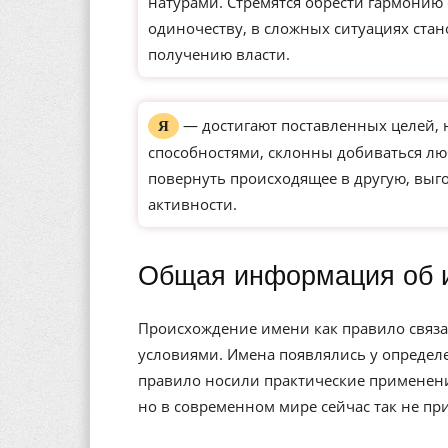
натурами. Стремятся обрести гармонию
одиночеству, в сложных ситуациях ста
получению власти.
— достигают поставленных целей,
Я
способностями, склонны добиваться л
повернуть происходящее в другую, выг
активности.
Общая информация об 
Происхождение имени как правило связа
условиями. Имена появлялись у определе
правило носили практические применени
но в современном мире сейчас так не пр