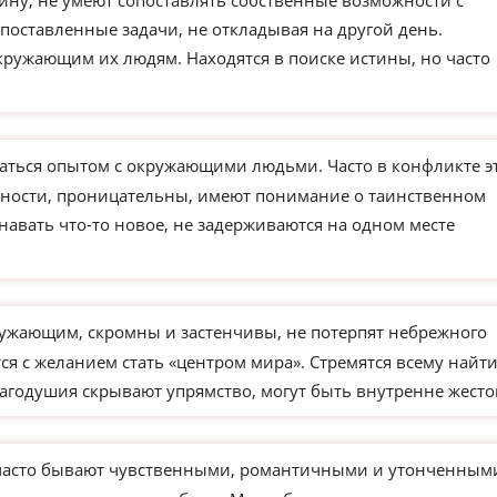
ину, не умеют сопоставлять собственные возможности с
поставленные задачи, не откладывая на другой день.
кружающим их людям. Находятся в поиске истины, но часто
ться опытом с окружающими людьми. Часто в конфликте э
чности, проницательны, имеют понимание о таинственном
навать что-то новое, не задерживаются на одном месте
ужающим, скромны и застенчивы, не потерпят небрежного
я с желанием стать «центром мира». Стремятся всему найт
агодушия скрывают упрямство, могут быть внутренне жесто
часто бывают чувственными, романтичными и утонченным