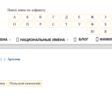
Поиск имен по алфавиту
А
Б
В
Г
Д
Е
Ж
З
О
П
Р
С
Т
У
Ф
Х
Ю
Я
БЛОГ
ФАМИ
ЕНА
НАЦИОНАЛЬНЫЕ ИМЕНА
е)
Артемия
ена
Польские (женские)