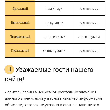
Рад Кому?
Аслыхануму
Дательный
Вижу Кого?
Аслыханума
Винительный
Доволен Кем?
Аслыханумом
Творительный
О ком думаю?
Аслыхануме
Предложный
Уважаемые гости нашего
сайта!
Делитесь своим мнением относительно значения
данного имени, если у вас есть какая-то информация
об имени, которая не указана в статье - напишите о