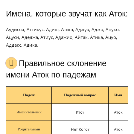
Имена, которые звучат как Аток:
Аудисси, Аттикус, Адиш, Атиш, Аджуа, Аджо, Ацуко,
Ацуси, Адеджа, Атиус, Адажио, Айтак, Атика, Ацуо,
Аддакс, Адика.
Правильное склонение
имени Аток по падежам
Падеж
Падежный вопрос
Имя
Кто?
Аток
Именительный
Нет Кого?
Аток
Родительный