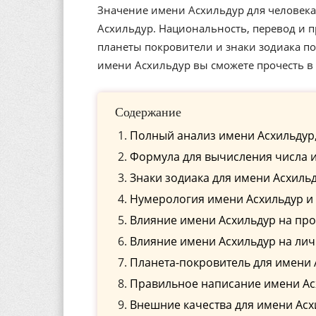
Значение имени Асхильдур для человека,
Асхильдур. Национальность, перевод и п
планеты покровители и знаки зодиака п
имени Асхильдур вы сможете прочесть в 
Содержание
Полный анализ имени Асхильдур,
Формула для вычисления числа и
Знаки зодиака для имени Асхиль
Нумерология имени Асхильдур и 
Влияние имени Асхильдур на пр
Влияние имени Асхильдур на ли
Планета-покровитель для имени 
Правильное написание имени Асх
Внешние качества для имени Асх