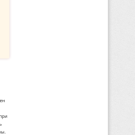
нен
 при
ь
вы.