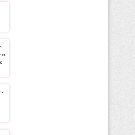
и
у и
к
ть