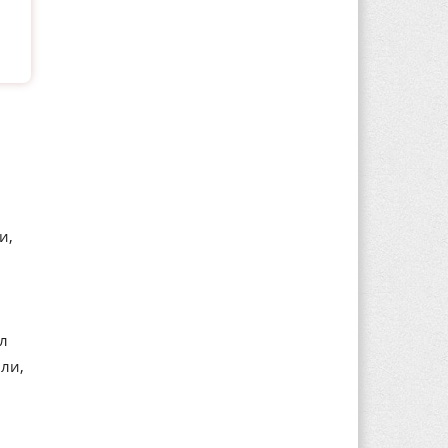
и,
ал
ли,