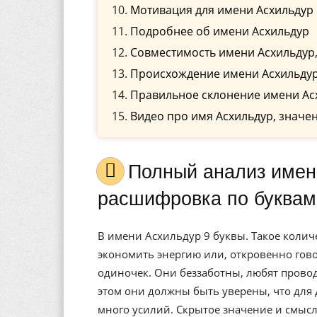
Мотивация для имени Асхильдур
Подробнее об имени Асхильдур
Совместимость имени Асхильдур,
Происхождение имени Асхильду
Правильное склонение имени Ас
Видео про имя Асхильдур, значен
Полный анализ имени Асхильдур, значение, и
расшифровка по буквам
В имени Асхильдур 9 буквы. Такое количе
экономить энергию или, откровенно гово
одиночек. Они беззаботны, любят прово
этом они должны быть уверены, что для
много усилий. Скрытое значение и смыс