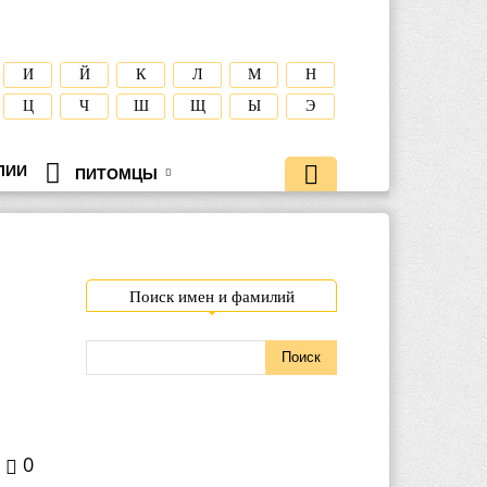
И
Й
К
Л
М
Н
Ц
Ч
Ш
Щ
Ы
Э
ЛИИ
ПИТОМЦЫ
Поиск имен и фамилий
0