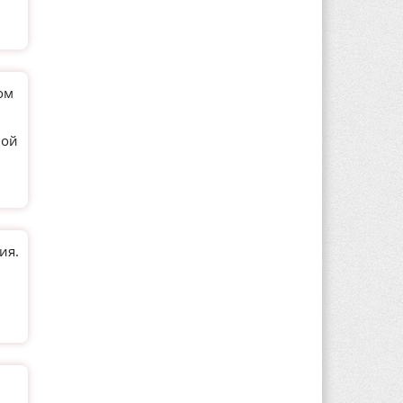
ом
ной
ия.