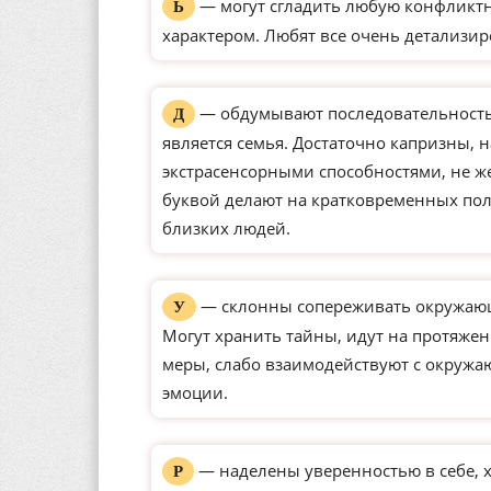
— могут сгладить любую конфликтн
Ь
характером. Любят все очень детализир
— обдумывают последовательность 
Д
является семья. Достаточно капризны, 
экстрасенсорными способностями, не ж
буквой делают на кратковременных по
близких людей.
— склонны сопереживать окружающ
У
Могут хранить тайны, идут на протяже
меры, слабо взаимодействуют с окруж
эмоции.
— наделены уверенностью в себе, 
Р