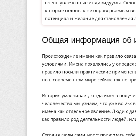
очень увлеченные индивидуумы. Склон
которые склоны к не опровергаемым вы
потенциал и желание для становления 
Общая информация об 
Происхождение имени как правило связа
условиями. Имена появлялись у определе
правило носили практические применени
но в современном мире сейчас так не пр
История умалчивает, когда имена получи
человечества мы узнаем, что уже во 2-3 
имена как отдельное явление. Люди с да
как правило род деятельности людей, ил
Сегодня люди сами могут придумать себе 