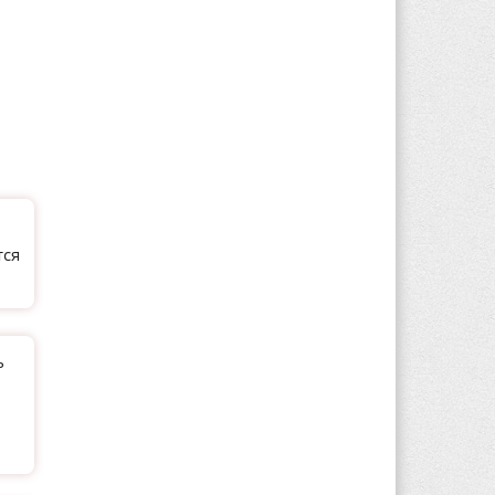
тся
ь