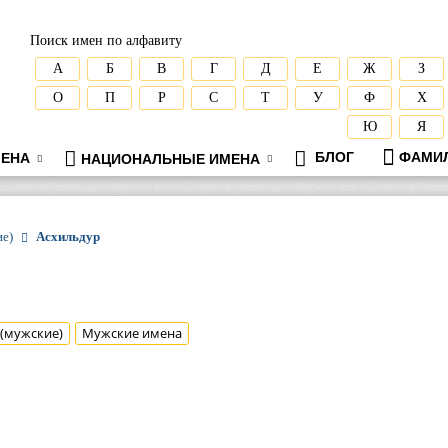
Поиск имен по алфавиту
А
Б
В
Г
Д
Е
Ж
З
О
П
Р
С
Т
У
Ф
Х
Ю
Я
БЛОГ
ФАМИ
ЕНА
НАЦИОНАЛЬНЫЕ ИМЕНА
ие)
Асхильдур
 (мужские)
Мужские имена