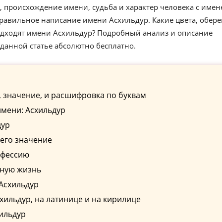
 происхождение имени, судьба и характер человека с имен
равильное написание имени Асхильдур. Какие цвета, обере
одходят имени Асхильдур? Подробный анализ и описание
данной статье абсолютно бесплатно.
 значение, и расшифровка по буквам
мени: Асхильдур
дур
его значение
офессию
чную жизнь
Асхильдур
ильдур, на латинице и на кирилице
ильдур