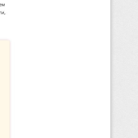
ем
ги,