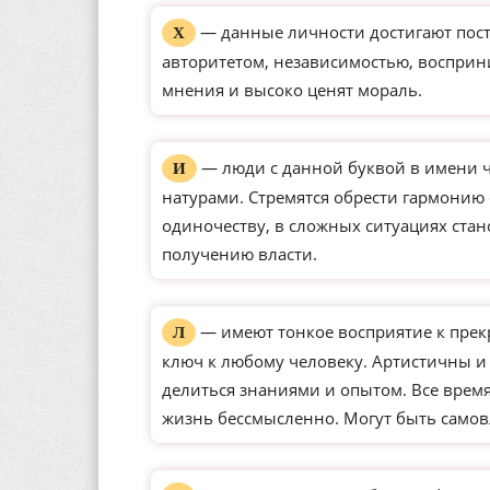
— данные личности достигают пос
Х
авторитетом, независимостью, восприн
мнения и высоко ценят мораль.
— люди с данной буквой в имени 
И
натурами. Стремятся обрести гармонию
одиночеству, в сложных ситуациях ста
получению власти.
— имеют тонкое восприятие к прек
Л
ключ к любому человеку. Артистичны и
делиться знаниями и опытом. Все время
жизнь бессмысленно. Могут быть само