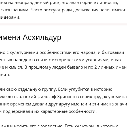
ны на неоправданный риск, это авантюрные личности,
сказываниям. Часто рискуют ради достижения цели, имеют
лидерами.
имени Асхильдур
но с культурными особенностями его народа, и бытовыми
нных народов в связи с историческими условиями, и как
е и смысл. В прошлом у людей бывало и по 2 личных имен
инято.
ли свою отдельную группу. Если углубится в историю
веке до н. э. некий философ Хрисипп в своих трудах упомин
вних временем давали друг другу именаи и эти имена значи
и подчеркивали их характерные особенности.
имя и носить его с гордостью. Есть культуры, в которых