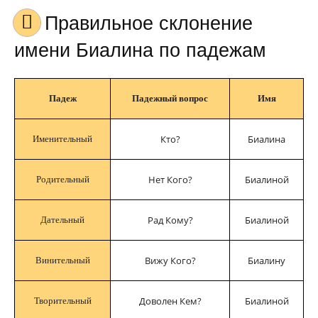
Правильное склонение
имени Биалина по падежам
Падеж
Падежный вопрос
Имя
Кто?
Биалина
Именительный
Нет Кого?
Биалиной
Родительный
Рад Кому?
Биалиной
Дательный
Вижу Кого?
Биалину
Винительный
Доволен Кем?
Биалиной
Творительный