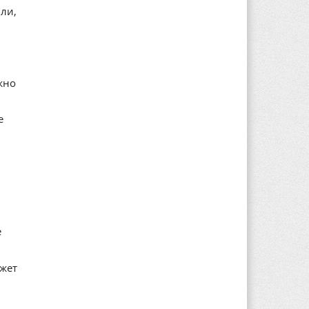
ли,
жно
е
е
ажет