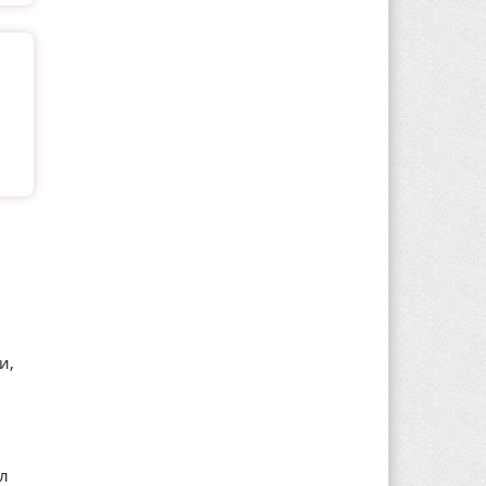
и,
ал