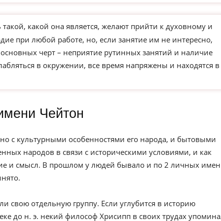
такой, какой она является, желают прийти к духовному и
ие при любой работе, но, если занятие им не интересно,
з основных черт – неприятие рутинных занятий и наличие
слабляться в окружении, все время напряжены и находятся в
имени Чейтон
но с культурными особенностями его народа, и бытовыми
нных народов в связи с историческими условиями, и как
е и смысл. В прошлом у людей бывало и по 2 личных имен
инято.
ли свою отдельную группу. Если углубится в историю
веке до н. э. некий философ Хрисипп в своих трудах упомин