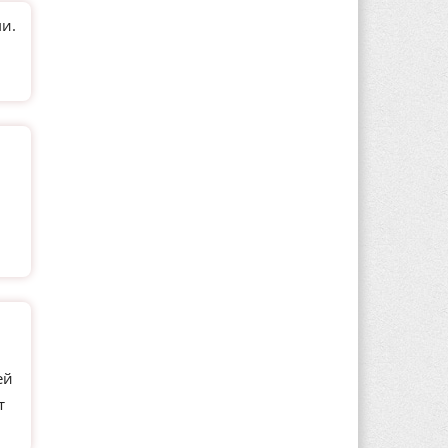
и.
ей
т