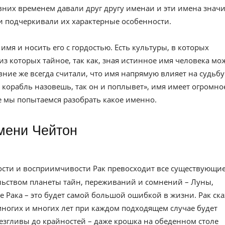
вних временем давали друг другу именаи и эти имена значи
и подчеркивали их характерные особенности.
имя и носить его с гордостью. Есть культуры, в которых
из которых тайное, так как, зная истинное имя человека мо
евние же всегда считали, что имя напрямую влияет на судьбу
к корабль назовешь, так он и поплывет», имя имеет огромно
ье мы попытаемся разобрать какое именно.
имени Чейтон
ности и восприимчивости Рак превосходит все существующи
ельством планеты тайн, переживаний и сомнений – Луны,
е Рака – это будет самой большой ошибкой в жизни. Рак ск
многих и многих лет при каждом подходящем случае будет
езгливы до крайностей – даже крошка на обеденном столе