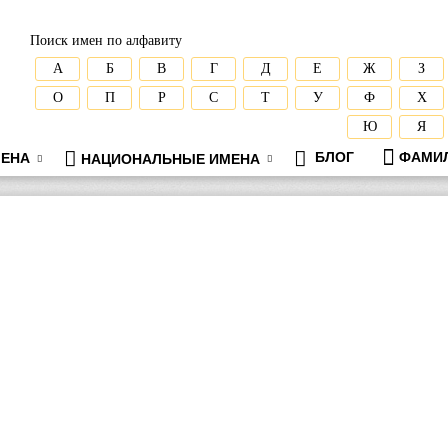
Поиск имен по алфавиту
А
Б
В
Г
Д
Е
Ж
З
О
П
Р
С
Т
У
Ф
Х
Ю
Я
БЛОГ
ФАМИ
ЕНА
НАЦИОНАЛЬНЫЕ ИМЕНА