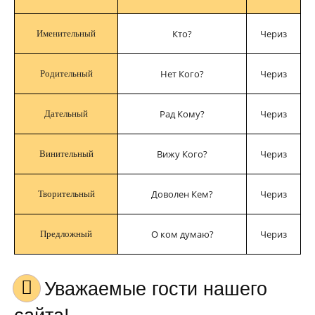
Кто?
Чериз
Именительный
Нет Кого?
Чериз
Родительный
Рад Кому?
Чериз
Дательный
Вижу Кого?
Чериз
Винительный
Доволен Кем?
Чериз
Творительный
О ком думаю?
Чериз
Предложный
Уважаемые гости нашего