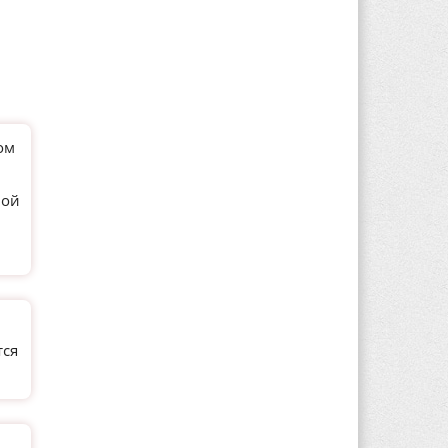
ом
ной
тся