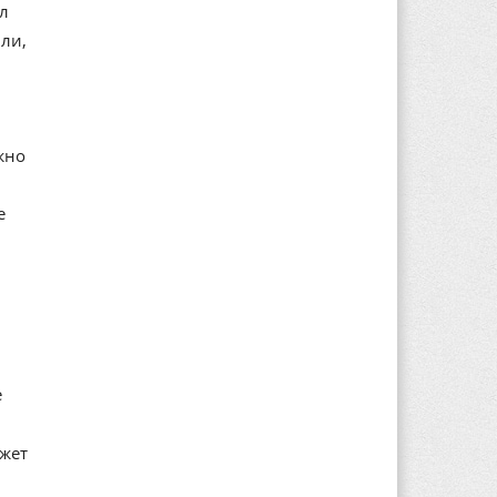
ал
ли,
жно
е
е
ажет