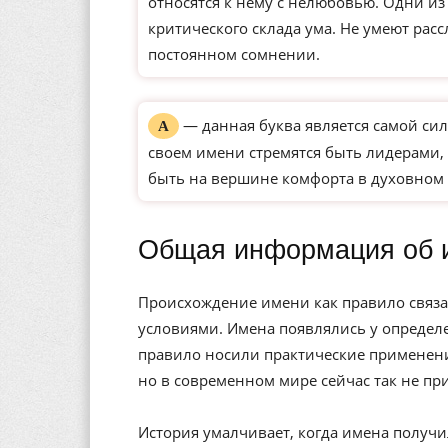
относятся к нему с нелюбовью. Одни и
критического склада ума. Не умеют рас
постоянном сомнении.
— данная буква является самой сил
А
своем имени стремятся быть лидерами, 
быть на вершине комфорта в духовном 
Общая информация об 
Происхождение имени как правило связа
условиями. Имена появлялись у определе
правило носили практические применени
но в современном мире сейчас так не пр
История умалчивает, когда имена получи