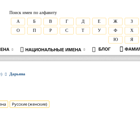
Поиск имен по алфавиту
А
Б
В
Г
Д
Е
Ж
З
О
П
Р
С
Т
У
Ф
Х
Ю
Я
БЛОГ
ФАМИ
ЕНА
НАЦИОНАЛЬНЫЕ ИМЕНА
е)
Дарьяна
ена
Русские (женские)