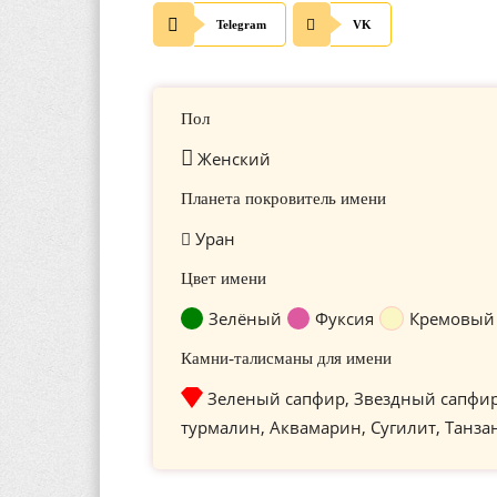
Telegram
VK
Пол
Женский
Планета покровитель имени
Уран
Цвет имени
Зелёный
Фуксия
Кремовый
Камни-талисманы для имени
Зеленый сапфир, Звездный сапфи
турмалин, Аквамарин, Сугилит, Танза