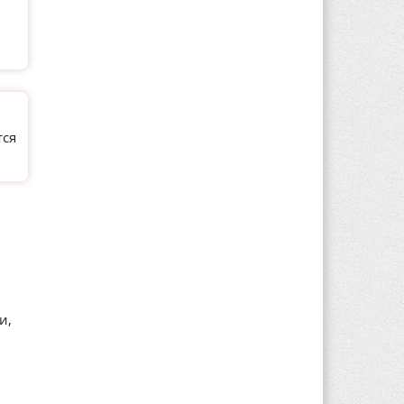
тся
и,