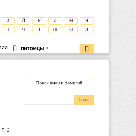
И
Й
К
Л
М
Н
Ц
Ч
Ш
Щ
Ы
Э
ЛИИ
ПИТОМЦЫ
Поиск имен и фамилий
0