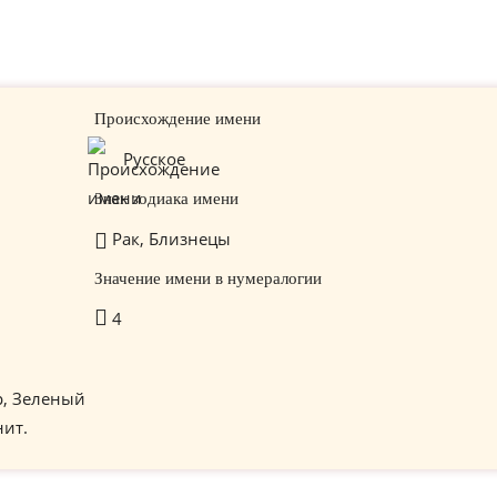
Происхождение имени
Русское
Знак зодиака имени
Рак, Близнецы
Значение имени в нумералогии
4
р, Зеленый
нит.