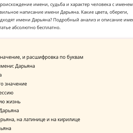
роисхождение имени, судьба и характер человека с именем
вильное написание имени Дарьяна. Какие цвета, обереги,
одходят имени Дарьяна? Подробный анализ и описание им
татье абсолютно бесплатно.
начение, и расшифровка по буквам
имени: Дарьяна
а
го значение
ессию
ую жизнь
 Дарьяна
ьяна, на латинице и на кирилице
рьяна