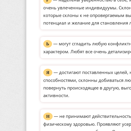
Р
очень увлеченные индивидуумы. Склон
которые склоны к не опровергаемым вы
потенциал и желание для становления 
— могут сгладить любую конфликтн
Ь
характером. Любят все очень детализир
— достигают поставленных целей,
Я
способностями, склонны добиваться л
повернуть происходящее в другую, выг
активности.
— не принимают действительность 
Н
физическому здоровью. Проявляют усерд