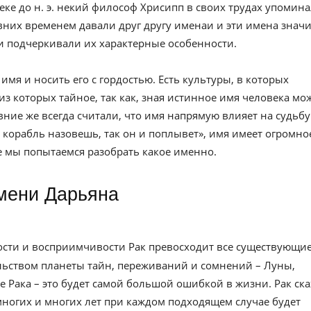
веке до н. э. некий философ Хрисипп в своих трудах упомин
вних временем давали друг другу именаи и эти имена значи
и подчеркивали их характерные особенности.
имя и носить его с гордостью. Есть культуры, в которых
из которых тайное, так как, зная истинное имя человека мо
евние же всегда считали, что имя напрямую влияет на судьбу
к корабль назовешь, так он и поплывет», имя имеет огромно
ье мы попытаемся разобрать какое именно.
имени Дарьяна
ности и восприимчивости Рак превосходит все существующи
ельством планеты тайн, переживаний и сомнений – Луны,
е Рака – это будет самой большой ошибкой в жизни. Рак ск
многих и многих лет при каждом подходящем случае будет