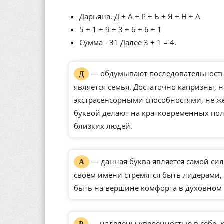
Дарьяна. Д + А + Р + Ь + Я + Н + А
5 + 1 + 9 + 3 + 6 + 6 + 1
Сумма - 31 Далее 3 + 1 = 4.
— обдумывают последовательность 
Д
является семья. Достаточно капризны, 
экстрасенсорными способностями, не ж
буквой делают на кратковременных по
близких людей.
— данная буква является самой сил
А
своем имени стремятся быть лидерами, 
быть на вершине комфорта в духовном 
— наделены уверенностью в себе, 