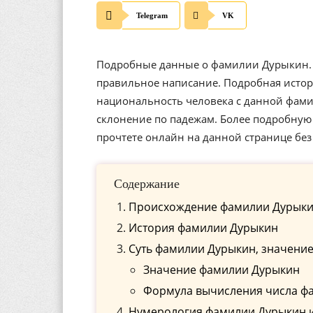
Telegram
VK
Подробные данные о фамилии Дурыкин. И
правильное написание. Подробная истор
национальность человека с данной фам
склонение по падежам. Более подробную
прочтете онлайн на данной странице бе
Содержание
Происхождение фамилии Дурык
История фамилии Дурыкин
Cуть фамилии Дурыкин, значение
Значение фамилии Дурыкин
Формула вычисления числа ф
Нумерология фамилии Дурыкин и