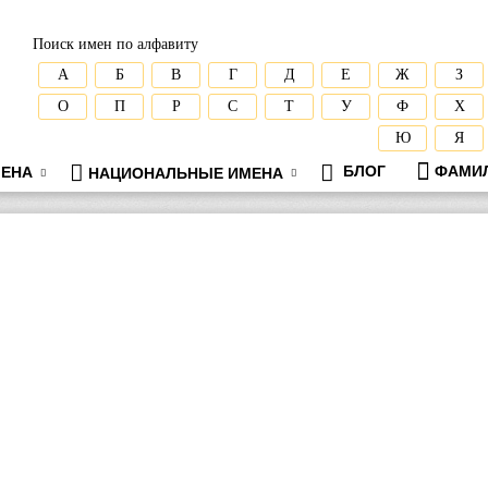
Поиск имен по алфавиту
А
Б
В
Г
Д
Е
Ж
З
О
П
Р
С
Т
У
Ф
Х
Ю
Я
БЛОГ
ФАМИ
ЕНА
НАЦИОНАЛЬНЫЕ ИМЕНА