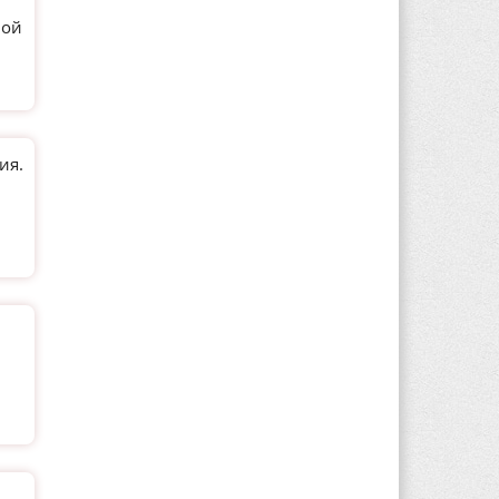
ной
ия.