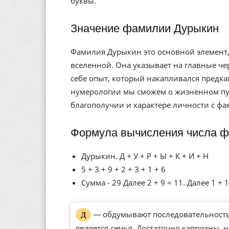
буквы.
Значение фамилии Дурыкин
Фамилия Дурыкин это основной элемент,
вселенной. Она указывает на главные че
себе опыт, который накапливался предк
нумерологии мы сможем о жизненном пут
благополучии и характере личности с ф
Формула вычисления числа ф
Дурыкин. Д + У + Р + Ы + К + И + Н
5 + 3 + 9 + 2 + 3 + 1 + 6
Сумма - 29 Далее 2 + 9 = 11. Далее 1 + 1
— обдумывают последовательность 
Д
является семья. Достаточно капризны, 