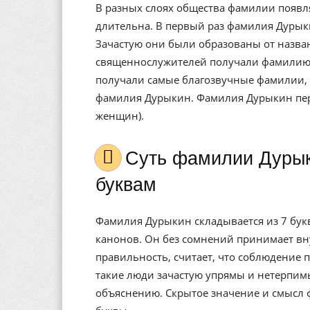
В разных слоях общества фамилии появл
длительна. В первый раз фамилия Дурыки
Зачастую они были образованы от назван
священнослужителей получали фамилию 
получали самые благозвучные фамилии, 
фамилия Дурыкин. Фамилия Дурыкин пер
женщин).
Cуть фамилии Дурыкин, значение, расшифровка по
буквам
Фамилия Дурыкин складывается из 7 букв.
канонов. Он без сомнений принимает вн
правильность, считает, что соблюдение п
такие люди зачастую упрямы и нетерпимы
объяснению. Скрытое значение и смысл 