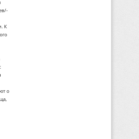
и
ев/-
. К
ого
а
с
я
ют о
ща,