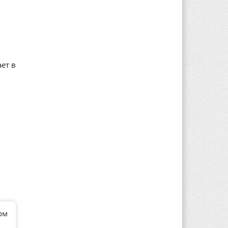
ет в
ом