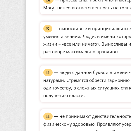
Ы
Могут понести ответственность не толь
— выносливые и принципиальные ли
К
умения и знания. Люди, в имени которы
жизни – «всё или ничего». Выносливы 
разговоре максимально правдивы.
— люди с данной буквой в имени 
И
натурами. Стремятся обрести гармонию
одиночеству, в сложных ситуациях ста
получению власти.
— не принимают действительность 
Н
физическому здоровью. Проявляют усерд