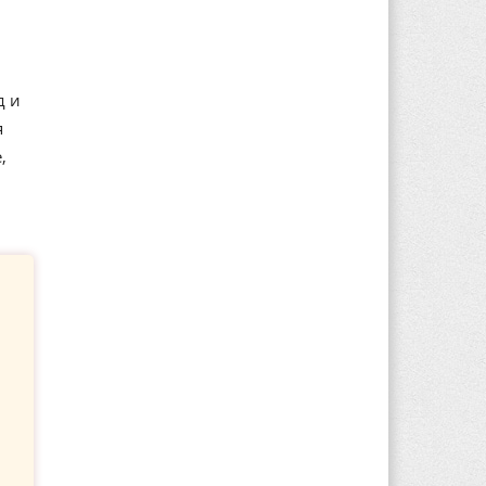
д и
я
,