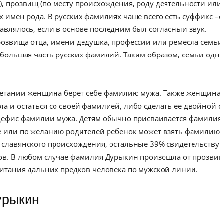
, прозвищ (по месту происхождения, роду деятельности ил
 имен рода. В русских фамилиях чаще всего есть суффикс –
авлялось, если в основе последним был согласный звук.
озвища отца, имени дедушка, профессии или ремесла семьи
большая часть русских фамилий. Таким образом, семьи одн
четании женщина берет себе фамилию мужа. Также женщин
а и остаться со своей фамилией, либо сделать ее двойной 
дефис фамилии мужа. Детям обычно присваивается фамили
ке или по желанию родителей ребенок может взять фамилию
 славянского происхождения, остальные 39% свидетельству
ов. В любом случае фамилия Дурыкин произошла от прозви
битания дальних предков человека по мужской линии.
урыкин