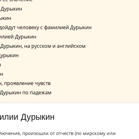
 Дурыкин
ыкин
дойдут человеку с фамилией Дурыкин
милией Дурыкин
Дурыкин, на русском и английском
Дурыкин
н
ин
, проявление чувств
 Дурыкин по падежам
милии Дурыкин
лючение, произошли от отчеств (по мирскому или