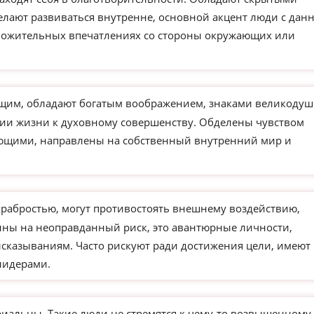
елают развиваться внутренне, основной акцент люди с дан
ложительных впечатлениях со стороны окружающих или
им, обладают богатым воображением, знаками великодуш
нии жизни к духовному совершенству. Обделены чувством
ающими, направлены на собственный внутренний мир и
храбростью, могут противостоять внешнему воздействию,
ны на неоправданный риск, это авантюрные личности,
сказываниям. Часто рискуют ради достижения цели, имеют
лидерами.
иальны. Такие люди не стремятся к чему-то возвышенному.