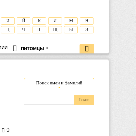
И
Й
К
Л
М
Н
Ц
Ч
Ш
Щ
Ы
Э
ЛИИ
ПИТОМЦЫ
Поиск имен и фамилий
0