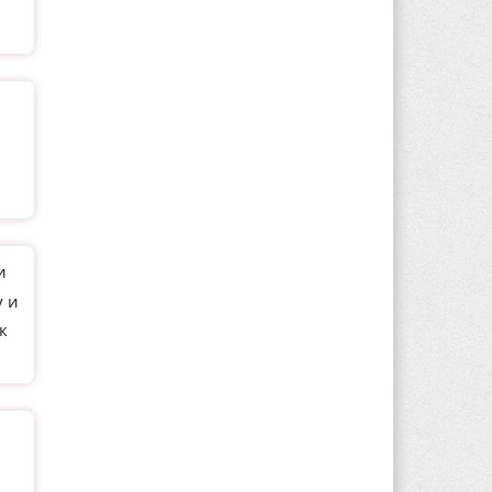
и
у и
к