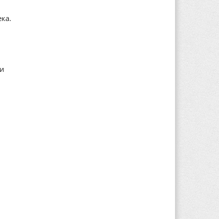
ка.
ли