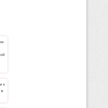
ом
ной
и к
 в