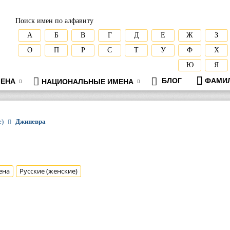
Поиск имен по алфавиту
А
Б
В
Г
Д
Е
Ж
З
О
П
Р
С
Т
У
Ф
Х
Ю
Я
БЛОГ
ФАМИ
ЕНА
НАЦИОНАЛЬНЫЕ ИМЕНА
е)
Джиневра
ена
Русские (женские)