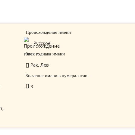
Происхождение имени
Русское
Знак зодиака имени
Рак, Лев
Значение имени в нумералогии
й
3
т,