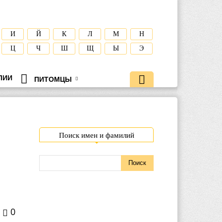
И
Й
К
Л
М
Н
Ц
Ч
Ш
Щ
Ы
Э
ЛИИ
ПИТОМЦЫ
Поиск имен и фамилий
0