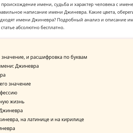
 происхождение имени, судьба и характер человека с имен
равильное написание имени Джиневра. Какие цвета, оберег
подходят имени Джиневра? Подробный анализ и описание и
статье абсолютно бесплатно.
 значение, и расшифровка по буквам
имени: Джиневра
вра
его значение
офессию
чную жизнь
 Джиневра
иневра, на латинице и на кирилице
иневра