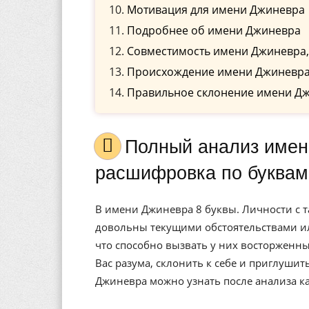
Мотивация для имени Джиневра
Подробнее об имени Джиневра
Совместимость имени Джиневра,
Происхождение имени Джиневр
Правильное склонение имени Д
Полный анализ имени Джиневра, значение, и
расшифровка по буквам
В имени Джиневра 8 буквы. Личности с т
довольны текущими обстоятельствами ил
что способно вызвать у них восторженны
Вас разума, склонить к себе и приглуши
Джиневра можно узнать после анализа к