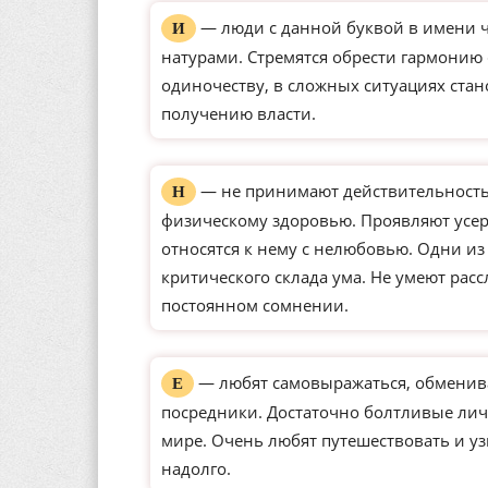
— люди с данной буквой в имени 
И
натурами. Стремятся обрести гармонию
одиночеству, в сложных ситуациях ста
получению власти.
— не принимают действительность 
Н
физическому здоровью. Проявляют усерд
относятся к нему с нелюбовью. Одни и
критического склада ума. Не умеют рас
постоянном сомнении.
— любят самовыражаться, обменива
Е
посредники. Достаточно болтливые ли
мире. Очень любят путешествовать и уз
надолго.