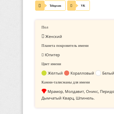
Telegram
VK
Пол
Женский
Планета покровитель имени
Юпитер
Цвет имени
Жёлтый
Коралловый
Белы
Камни-талисманы для имени
Мрамор, Молдавит, Оникс, Перидо
Дымчатый Кварц, Шпинель.