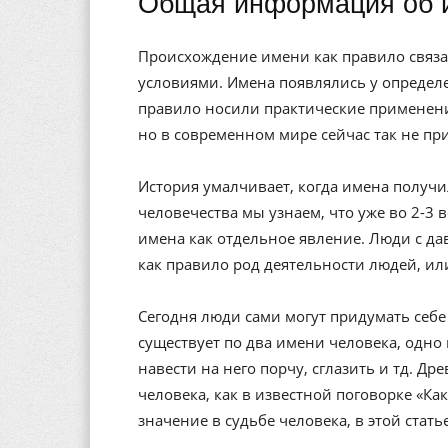
Общая информация об 
Происхождение имени как правило связа
условиями. Имена появлялись у определе
правило носили практические применени
но в современном мире сейчас так не пр
История умалчивает, когда имена получи
человечества мы узнаем, что уже во 2-3 
имена как отдельное явление. Люди с да
как правило род деятельности людей, ил
Сегодня люди сами могут придумать себе 
существует по два имени человека, одно 
навести на него порчу, сглазить и тд. Др
человека, как в известной поговорке «Ка
значение в судьбе человека, в этой стат