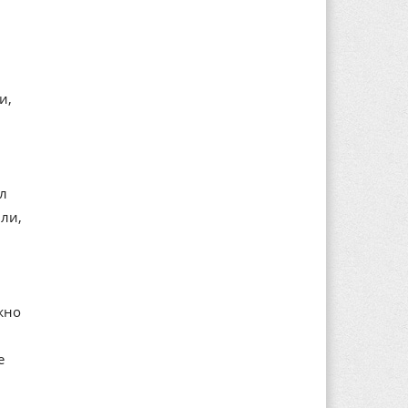
и,
ал
ли,
жно
е