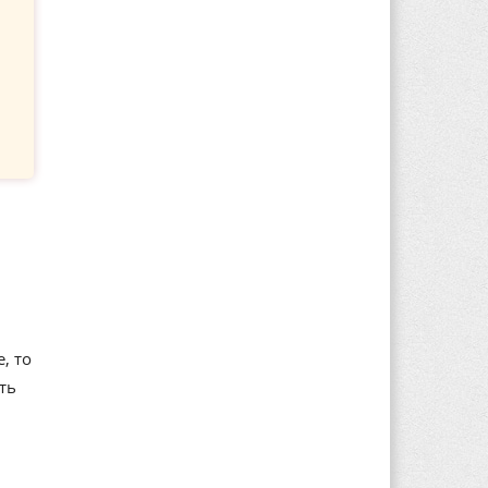
, то
ть