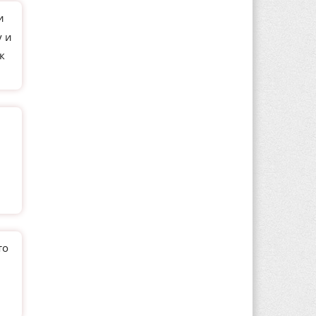
и
у и
к
то