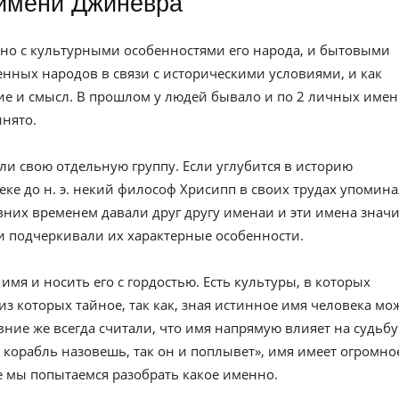
имени Джиневра
но с культурными особенностями его народа, и бытовыми
нных народов в связи с историческими условиями, и как
е и смысл. В прошлом у людей бывало и по 2 личных имен
инято.
ли свою отдельную группу. Если углубится в историю
веке до н. э. некий философ Хрисипп в своих трудах упомин
вних временем давали друг другу именаи и эти имена значи
и подчеркивали их характерные особенности.
имя и носить его с гордостью. Есть культуры, в которых
из которых тайное, так как, зная истинное имя человека мо
евние же всегда считали, что имя напрямую влияет на судьбу
к корабль назовешь, так он и поплывет», имя имеет огромно
ье мы попытаемся разобрать какое именно.