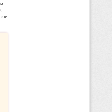
ем
и,
мени