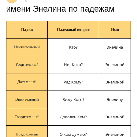
имени Энелина по падежам
Падеж
Падежный вопрос
Имя
Кто?
Энелина
Именительный
Нет Кого?
Энелиной
Родительный
Рад Кому?
Энелиной
Дательный
Вижу Кого?
Энелину
Винительный
Доволен Кем?
Энелиной
Творительный
О ком думаю?
Энелиной
Предложный