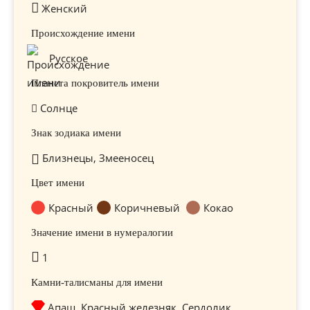
Женский
Происхождение имени
Русское
Планета покровитель имени
Солнце
Знак зодиака имени
Близнецы, Змееносец
Цвет имени
Красный
Коричневый
Кокао
Значение имени в нумералогии
1
Камни-талисманы для имени
Апаш, Красный железняк, Сердолик,