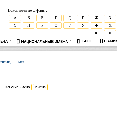
Поиск имен по алфавиту
А
Б
В
Г
Д
Е
Ж
З
О
П
Р
С
Т
У
Ф
Х
Ю
Я
БЛОГ
ФАМИ
ЕНА
НАЦИОНАЛЬНЫЕ ИМЕНА
женские)
Еша
Женские имена
Имена