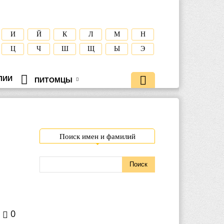
И
Й
К
Л
М
Н
Ц
Ч
Ш
Щ
Ы
Э
ЛИИ
ПИТОМЦЫ
Поиск имен и фамилий
0