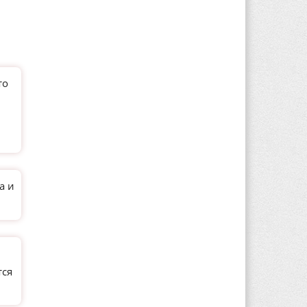
то
а и
тся