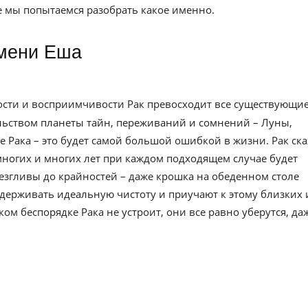
ье мы попытаемся разобрать какое именно.
имени Еша
ности и восприимчивости Рак превосходит все существующи
ельством планеты тайн, переживаний и сомнений – Луны,
е Рака – это будет самой большой ошибкой в жизни. Рак ск
многих и многих лет при каждом подходящем случае будет
езгливы до крайностей – даже крошка на обеденном столе
держивать идеальную чистоту и приучают к этому близких 
м беспорядке Рака не устроит, они все равно уберутся, да