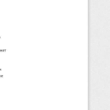
е
ажет
и
же