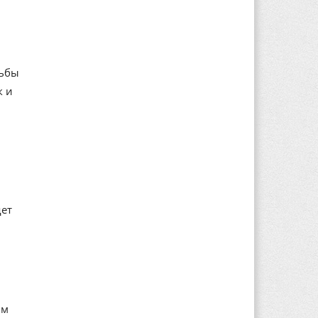
дьбы
к и
дет
ым