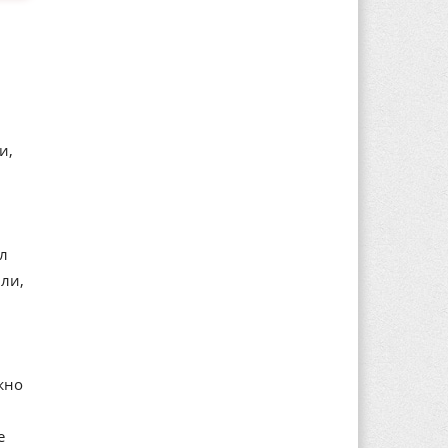
и,
ал
ли,
жно
е