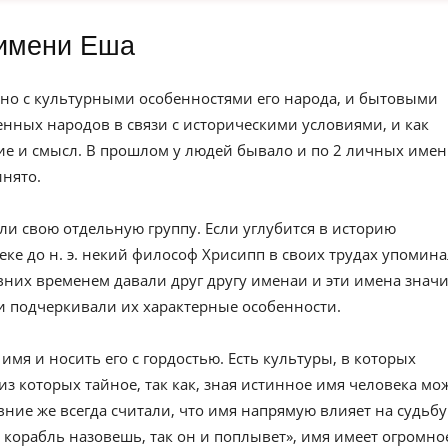
имени Еша
но с культурными особенностями его народа, и бытовыми
нных народов в связи с историческими условиями, и как
е и смысл. В прошлом у людей бывало и по 2 личных имен
инято.
ли свою отдельную группу. Если углубится в историю
веке до н. э. некий философ Хрисипп в своих трудах упомин
вних временем давали друг другу именаи и эти имена значи
и подчеркивали их характерные особенности.
имя и носить его с гордостью. Есть культуры, в которых
из которых тайное, так как, зная истинное имя человека мо
евние же всегда считали, что имя напрямую влияет на судьбу
к корабль назовешь, так он и поплывет», имя имеет огромно