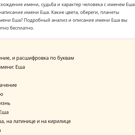
хождение имени, судьба и характер человека с именем Еша
аписание имени Еша. Какие цвета, обереги, планеты
имени Еша? Подробный анализ и описание имени Еша вы
ютно бесплатно.
ние, и расшифровка по буквам
имени: Еша
начение
ию
изнь
 Еша
, на латинице и на кирилице
а