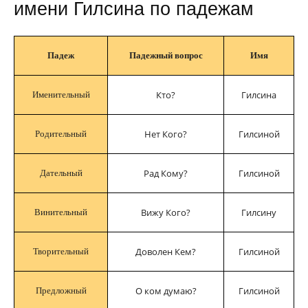
имени Гилсина по падежам
Падеж
Падежный вопрос
Имя
Кто?
Гилсина
Именительный
Нет Кого?
Гилсиной
Родительный
Рад Кому?
Гилсиной
Дательный
Вижу Кого?
Гилсину
Винительный
Доволен Кем?
Гилсиной
Творительный
О ком думаю?
Гилсиной
Предложный