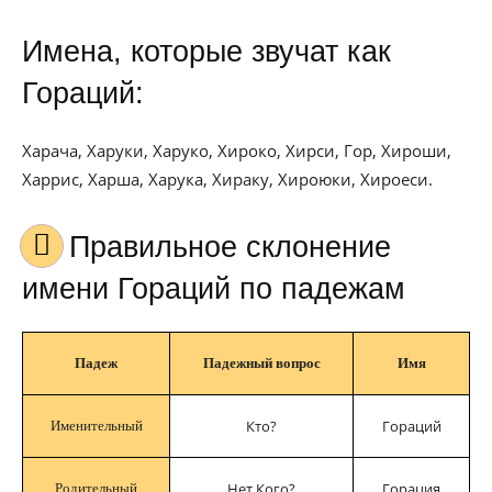
Имена, которые звучат как
Гораций:
Харача, Харуки, Харуко, Хироко, Хирси, Гор, Хироши,
Харрис, Харша, Харука, Хираку, Хироюки, Хироеси.
Правильное склонение
имени Гораций по падежам
Падеж
Падежный вопрос
Имя
Кто?
Гораций
Именительный
Нет Кого?
Горация
Родительный