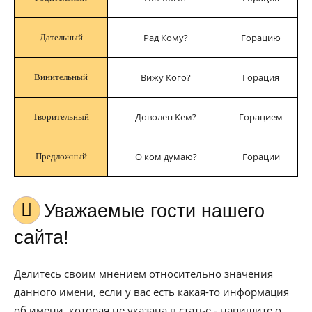
Рад Кому?
Горацию
Дательный
Вижу Кого?
Горация
Винительный
Доволен Кем?
Горацием
Творительный
О ком думаю?
Горации
Предложный
Уважаемые гости нашего
сайта!
Делитесь своим мнением относительно значения
данного имени, если у вас есть какая-то информация
об имени, которая не указана в статье - напишите о