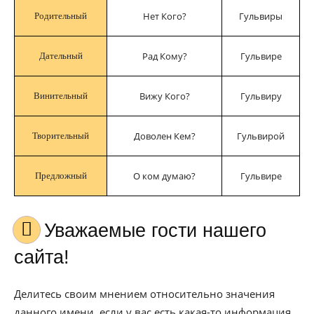
Нет Кого?
Гульвиры
Родительный
Рад Кому?
Гульвире
Дательный
Вижу Кого?
Гульвиру
Винительный
Доволен Кем?
Гульвирой
Творительный
О ком думаю?
Гульвире
Предложный
Уважаемые гости нашего
сайта!
Делитесь своим мнением относительно значения
данного имени, если у вас есть какая-то информация