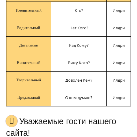
Кто?
Илдри
Именительный
Нет Кого?
Илдри
Родительный
Рад Кому?
Илдри
Дательный
Вижу Кого?
Илдри
Винительный
Доволен Кем?
Илдри
Творительный
О ком думаю?
Илдри
Предложный
Уважаемые гости нашего
сайта!