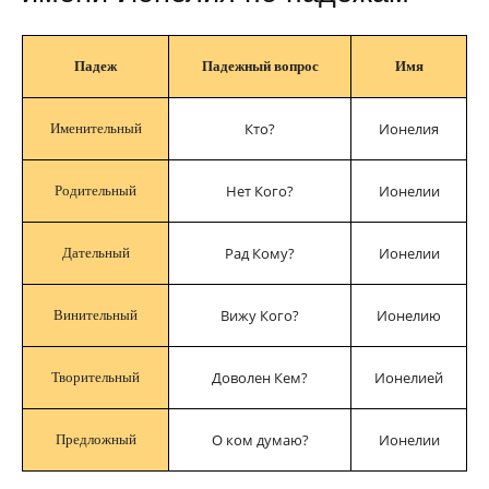
Падеж
Падежный вопрос
Имя
Кто?
Ионелия
Именительный
Нет Кого?
Ионелии
Родительный
Рад Кому?
Ионелии
Дательный
Вижу Кого?
Ионелию
Винительный
Доволен Кем?
Ионелией
Творительный
О ком думаю?
Ионелии
Предложный