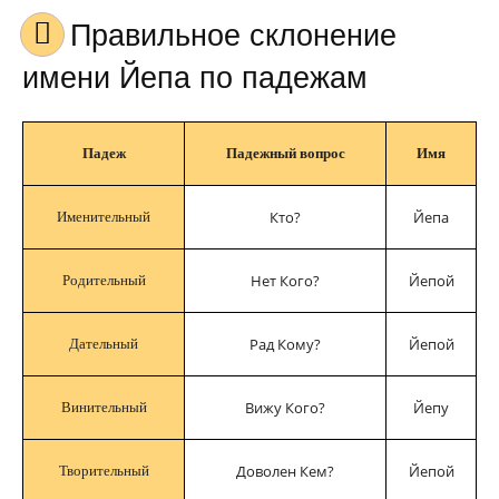
Правильное склонение
имени Йепа по падежам
Падеж
Падежный вопрос
Имя
Кто?
Йепа
Именительный
Нет Кого?
Йепой
Родительный
Рад Кому?
Йепой
Дательный
Вижу Кого?
Йепу
Винительный
Доволен Кем?
Йепой
Творительный