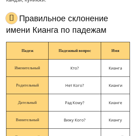
Правильное склонение
имени Кианга по падежам
Падеж
Падежный вопрос
Имя
Кто?
Кианга
Именительный
Нет Кого?
Кианги
Родительный
Рад Кому?
Кианге
Дательный
Вижу Кого?
Киангу
Винительный