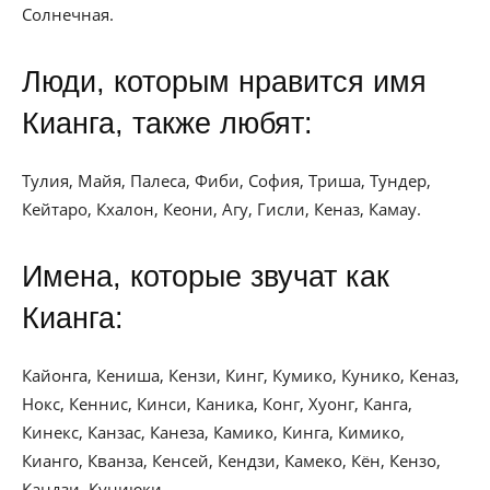
Солнечная.
Люди, которым нравится имя
Кианга, также любят:
Тулия, Майя, Палеса, Фиби, София, Триша, Тундер,
Кейтаро, Кхалон, Кеони, Агу, Гисли, Кеназ, Камау.
Имена, которые звучат как
Кианга:
Кайонга, Кениша, Кензи, Кинг, Кумико, Кунико, Кеназ,
Нокс, Кеннис, Кинси, Каника, Конг, Хуонг, Канга,
Кинекс, Канзас, Канеза, Камико, Кинга, Кимико,
Кианго, Кванза, Кенсей, Кендзи, Камеко, Кён, Кензо,
Кандзи, Куниюки.