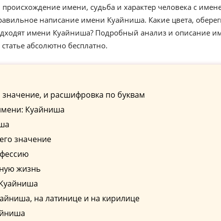
 происхождение имени, судьба и характер человека с имен
равильное написание имени Куайниша. Какие цвета, оберег
подходят имени Куайниша? Подробный анализ и описание и
статье абсолютно бесплатно.
 значение, и расшифровка по буквам
имени: Куайниша
иша
его значение
офессию
чную жизнь
 Куайниша
айниша, на латинице и на кирилице
айниша