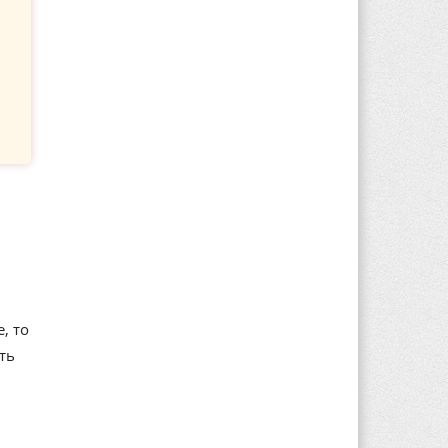
, то
ть