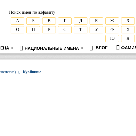
Поиск имен по алфавиту
А
Б
В
Г
Д
Е
Ж
З
О
П
Р
С
Т
У
Ф
Х
Ю
Я
БЛОГ
ФАМИ
ЕНА
НАЦИОНАЛЬНЫЕ ИМЕНА
(женские)
Куайниша