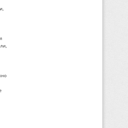
и,
ал
ли,
жно
е