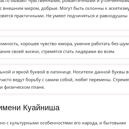
часто бывают чувственными, романтичными и утонченным
 с внешним миром, добрые. Могут быть склонны к аскетизм
новятся практичными. Не умеют подчиняться и равнодушны 
ромность, хорошее чувство юмора, умение работать без шум
ание своей жизни, стремятся стать лидерами во всем.
ьной и яркой буквой в латинице. Носители данной буквы в
часто ведут борьбу с самим собой, любят перемены. Стремя
и физическом плане.
имени Куайниша
но с культурными особенностями его народа, и бытовыми