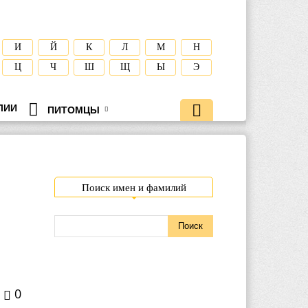
И
Й
К
Л
М
Н
Ц
Ч
Ш
Щ
Ы
Э
ЛИИ
ПИТОМЦЫ
Поиск имен и фамилий
0