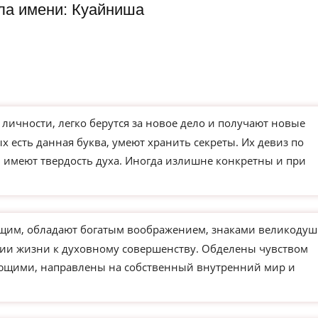
ла имени: Куайниша
чности, легко берутся за новое дело и получают новые
х есть данная буква, умеют хранить секреты. Их девиз по
и имеют твердость духа. Иногда излишне конкретны и при
им, обладают богатым воображением, знаками великодуш
нии жизни к духовному совершенству. Обделены чувством
ающими, направлены на собственный внутренний мир и