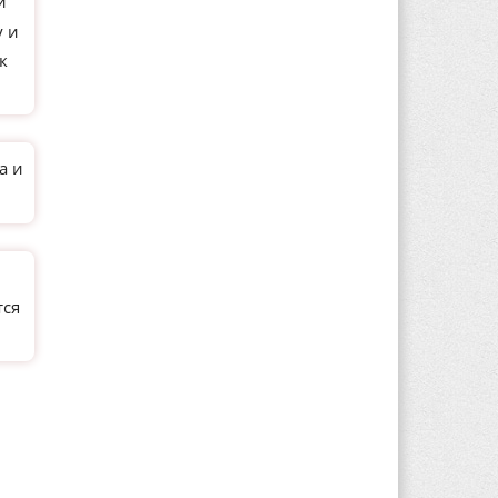
и
у и
к
а и
тся