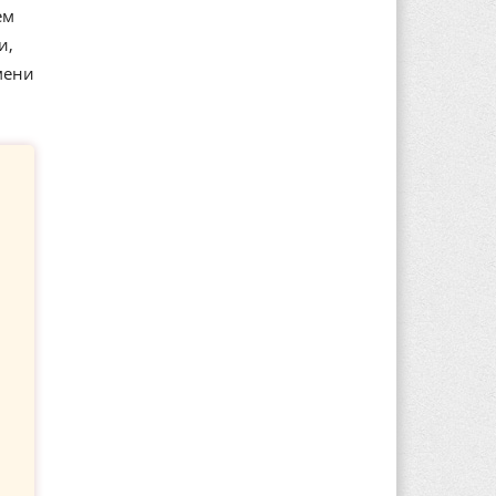
ем
и,
мени