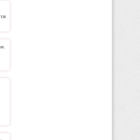
тся
и.