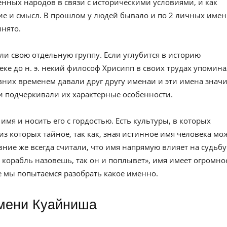
нных народов в связи с историческими условиями, и как
е и смысл. В прошлом у людей бывало и по 2 личных имен
инято.
ли свою отдельную группу. Если углубится в историю
веке до н. э. некий философ Хрисипп в своих трудах упомин
вних временем давали друг другу именаи и эти имена значи
и подчеркивали их характерные особенности.
имя и носить его с гордостью. Есть культуры, в которых
из которых тайное, так как, зная истинное имя человека мо
евние же всегда считали, что имя напрямую влияет на судьбу
к корабль назовешь, так он и поплывет», имя имеет огромно
ье мы попытаемся разобрать какое именно.
имени Куайниша