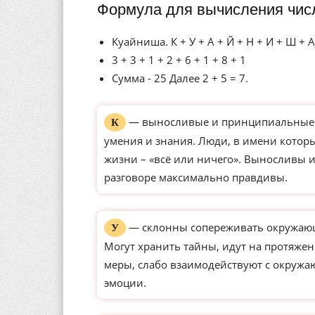
Формула для вычисления чис
Куайниша. К + У + А + Й + Н + И + Ш + А
3 + 3 + 1 + 2 + 6 + 1 + 8 + 1
Сумма - 25 Далее 2 + 5 = 7.
— выносливые и принципиальные ли
К
умения и знания. Люди, в имени которы
жизни – «всё или ничего». Выносливы 
разговоре максимально правдивы.
— склонны сопереживать окружающ
У
Могут хранить тайны, идут на протяже
меры, слабо взаимодействуют с окруж
эмоции.