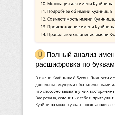
Мотивация для имени Куайниша
Подробнее об имени Куайниша
Совместимость имени Куайниша,
Происхождение имени Куайниш
Правильное склонение имени К
Полный анализ имени Куайниша, значение, и
расшифровка по буквам
В имени Куайниша 8 буквы. Личности с т
довольны текущими обстоятельствами ил
что способно вызвать у них восторженны
Вас разума, склонить к себе и приглуши
Куайниша можно узнать после анализа к