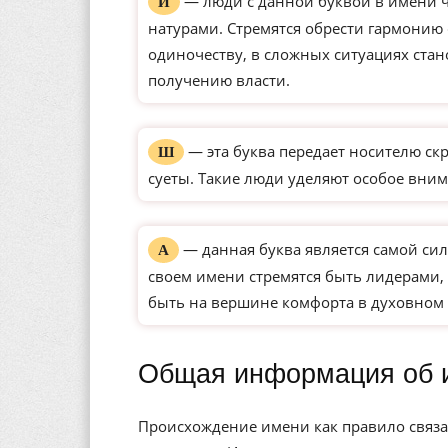
— люди с данной буквой в имени 
И
натурами. Стремятся обрести гармонию
одиночеству, в сложных ситуациях ста
получению власти.
— эта буква передает носителю ск
Ш
суеты. Такие люди уделяют особое вним
— данная буква является самой сил
А
своем имени стремятся быть лидерами, 
быть на вершине комфорта в духовном 
Общая информация об 
Происхождение имени как правило связа