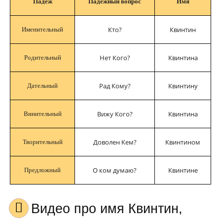
Падеж
Падежный вопрос
Имя
Кто?
Квинтин
Именительный
Нет Кого?
Квинтина
Родительный
Рад Кому?
Квинтину
Дательный
Вижу Кого?
Квинтина
Винительный
Доволен Кем?
Квинтином
Творительный
О ком думаю?
Квинтине
Предложный
Видео про имя Квинтин,