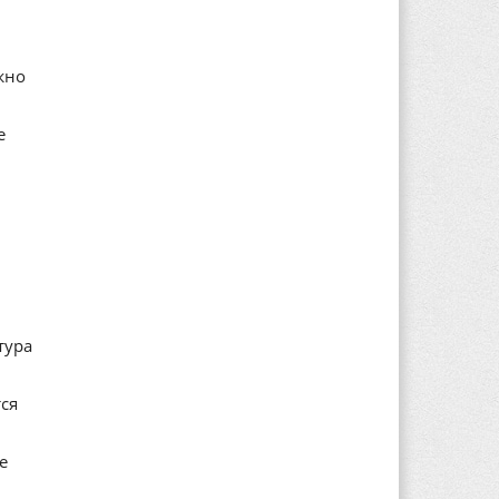
жно
е
тура
ся
е