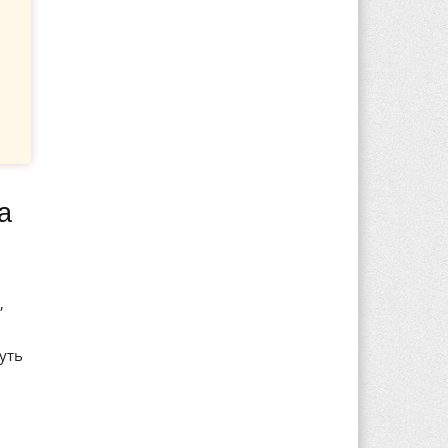
,
уть