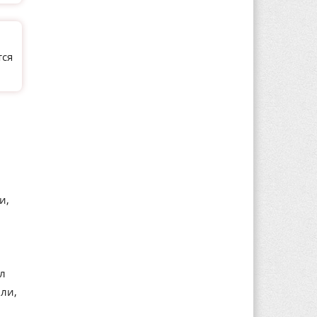
тся
и,
ал
ли,