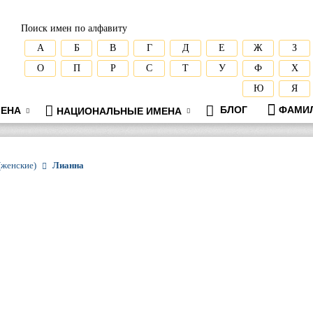
Поиск имен по алфавиту
А
Б
В
Г
Д
Е
Ж
З
О
П
Р
С
Т
У
Ф
Х
Ю
Я
БЛОГ
ФАМИ
ЕНА
НАЦИОНАЛЬНЫЕ ИМЕНА
(женские)
Лианна