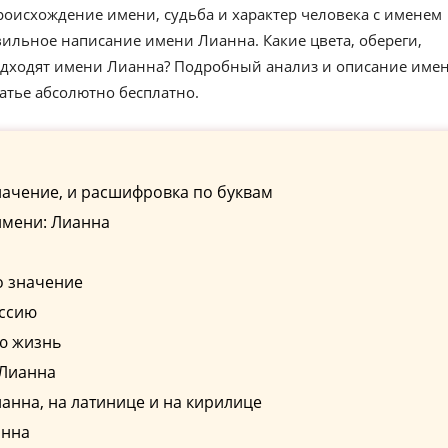
роисхождение имени, судьба и характер человека с именем
ильное написание имени Лианна. Какие цвета, обереги,
одходят имени Лианна? Подробный анализ и описание име
атье абсолютно бесплатно.
начение, и расшифровка по буквам
имени: Лианна
о значение
ессию
ю жизнь
 Лианна
нна, на латинице и на кирилице
анна