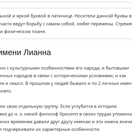
ьной и яркой буквой в латинице. Носители данной буквы в
часто ведут борьбу с самим собой, любят перемены. Стремя
и физическом плане.
имени Лианна
но с культурными особенностями его народа, и бытовыми
нных народов в связи с историческими условиями, и как
е и смысл. В прошлом у людей бывало и по 2 личных имен
инято.
ли свою отдельную группу. Если углубится в историю
веке до н. э. некий философ Хрисипп в своих трудах упомин
вних временем давали друг другу именаи и эти имена значи
и подчеркивали их характерные особенности.