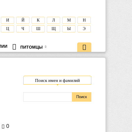
И
Й
К
Л
М
Н
Ц
Ч
Ш
Щ
Ы
Э
ЛИИ
ПИТОМЦЫ
Поиск имен и фамилий
0