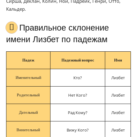
Сирша, Деклан, Колин, Ной, Падрейк, Генри, Отто,
Кальдер.
Правильное склонение
имени Лизбет по падежам
Падеж
Падежный вопрос
Имя
Кто?
Лизбет
Именительный
Нет Кого?
Лизбет
Родительный
Рад Кому?
Лизбет
Дательный
Вижу Кого?
Лизбет
Винительный