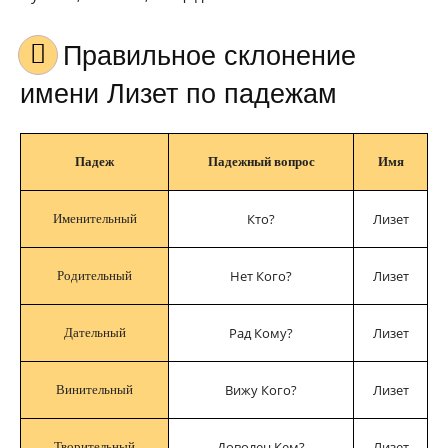
Правильное склонение
имени Лизет по падежам
Падеж
Падежный вопрос
Имя
Кто?
Лизет
Именительный
Нет Кого?
Лизет
Родительный
Рад Кому?
Лизет
Дательный
Вижу Кого?
Лизет
Винительный
Доволен Кем?
Лизет
Творительный