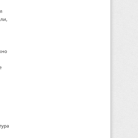
ал
ли,
жно
е
тура