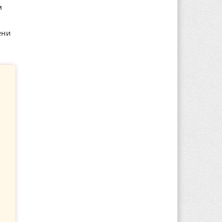
м
ени