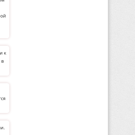
ной
и к
 в
тся
и.