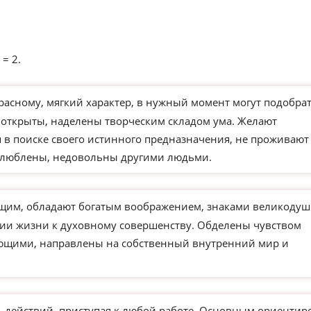
 = 2.
расному, мягкий характер, в нужный момент могут подобра
 открыты, наделены творческим складом ума. Желают
 в поиске своего истинного предназначения, не проживают
влюблены, недовольны другими людьми.
им, обладают богатым воображением, знаками великодуш
нии жизни к духовному совершенству. Обделены чувством
ающими, направлены на собственный внутренний мир и
действий, приступая к любой работе. Основным ориентир