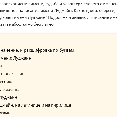
происхождение имени, судьба и характер человека с имене
авильное написание имени Луджайн. Какие цвета, обереги,
подходят имени Луджайн? Подробный анализ и описание им
татье абсолютно бесплатно.
значение, и расшифровка по буквам
имени: Луджайн
н
го значение
фессию
ую жизнь
 Луджайн
жайн, на латинице и на кирилице
джайн