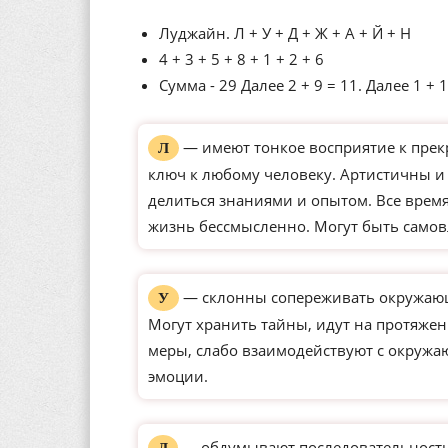
Луджайн. Л + У + Д + Ж + А + Й + Н
4 + 3 + 5 + 8 + 1 + 2 + 6
Сумма - 29 Далее 2 + 9 = 11. Далее 1 + 1
— имеют тонкое восприятие к прек
Л
ключ к любому человеку. Артистичны и
делиться знаниями и опытом. Все время
жизнь бессмысленно. Могут быть само
— склонны сопереживать окружающ
У
Могут хранить тайны, идут на протяже
меры, слабо взаимодействуют с окруж
эмоции.
— обдумывают последовательность 