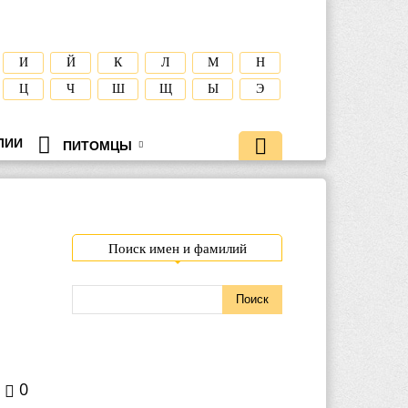
И
Й
К
Л
М
Н
Ц
Ч
Ш
Щ
Ы
Э
ЛИИ
ПИТОМЦЫ
Поиск имен и фамилий
0