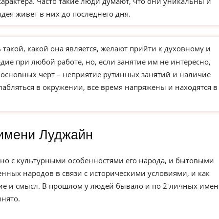
характера. Часто такие люди думают, что они уникальны и
идея живет в них до последнего дня.
такой, какой она является, желают прийти к духовному и
ие при любой работе, но, если занятие им не интересно,
з основных черт – неприятие рутинных занятий и наличие
слабляться в окружении, все время напряжены и находятся в
имени Луджайн
но с культурными особенностями его народа, и бытовыми
нных народов в связи с историческими условиями, и как
е и смысл. В прошлом у людей бывало и по 2 личных имен
инято.