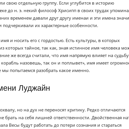
ли свою отдельную группу. Если углубится в историю
веке до н. э. некий философ Хрисипп в своих трудах упомин
вних временем давали друг другу именаи и эти имена значи
и подчеркивали их характерные особенности.
имя и носить его с гордостью. Есть культуры, в которых
из которых тайное, так как, зная истинное имя человека мо
евние же всегда считали, что имя напрямую влияет на судьбу
к корабль назовешь, так он и поплывет», имя имеет огромно
ье мы попытаемся разобрать какое именно.
имени Луджайн
охвалу, но на дух не переносят критику. Редко отличаются
не брать на себя лишней ответственности. Двойственная на
ала Весы будут работать до потери сознания и стараться