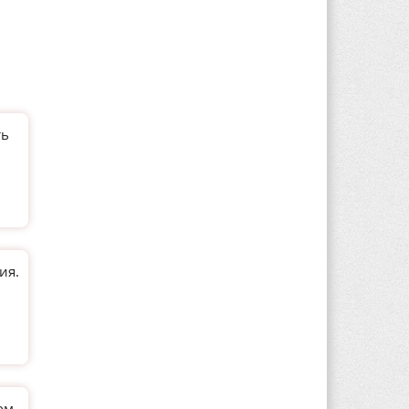
ть
ия.
ом