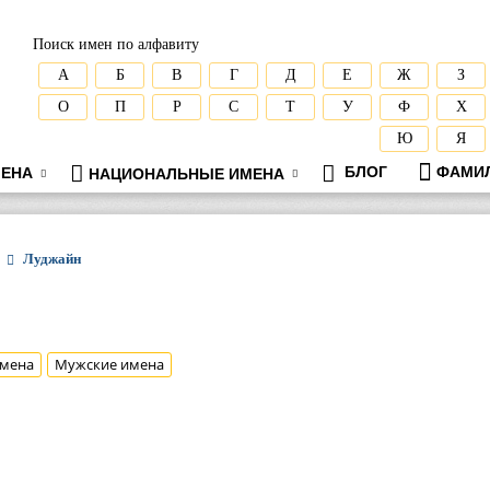
Поиск имен по алфавиту
А
Б
В
Г
Д
Е
Ж
З
О
П
Р
С
Т
У
Ф
Х
Ю
Я
БЛОГ
ФАМИ
ЕНА
НАЦИОНАЛЬНЫЕ ИМЕНА
Луджайн
мена
Мужские имена