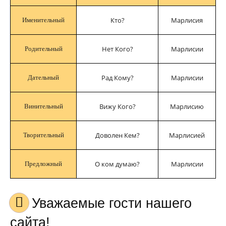
Кто?
Марлисия
Именительный
Нет Кого?
Марлисии
Родительный
Рад Кому?
Марлисии
Дательный
Вижу Кого?
Марлисию
Винительный
Доволен Кем?
Марлисией
Творительный
О ком думаю?
Марлисии
Предложный
Уважаемые гости нашего
сайта!