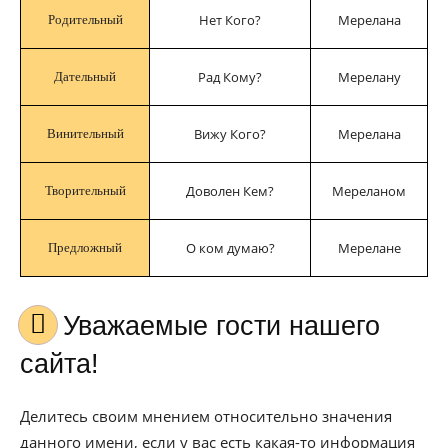
Нет Кого?
Мерелана
Родительный
Рад Кому?
Мерелану
Дательный
Вижу Кого?
Мерелана
Винительный
Доволен Кем?
Мереланом
Творительный
О ком думаю?
Мерелане
Предложный
Уважаемые гости нашего
сайта!
Делитесь своим мнением относительно значения
данного имени, если у вас есть какая-то информация