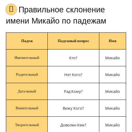
Правильное склонение
имени Микайо по падежам
Падеж
Падежный вопрос
Имя
Кто?
Микайо
Именительный
Нет Кого?
Микайо
Родительный
Рад Кому?
Микайо
Дательный
Вижу Кого?
Микайо
Винительный
Доволен Кем?
Микайо
Творительный