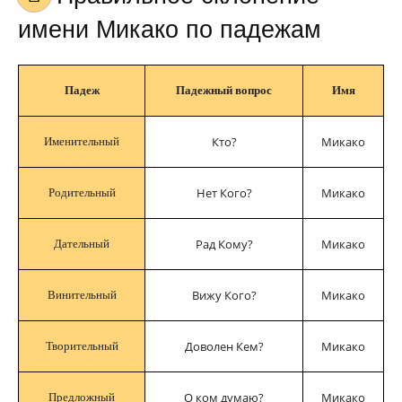
имени Микако по падежам
Падеж
Падежный вопрос
Имя
Кто?
Микако
Именительный
Нет Кого?
Микако
Родительный
Рад Кому?
Микако
Дательный
Вижу Кого?
Микако
Винительный
Доволен Кем?
Микако
Творительный
О ком думаю?
Микако
Предложный