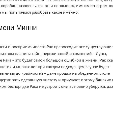
к корабль назовешь, так он и поплывет», имя имеет огромно
ье мы попытаемся разобрать какое именно.
имени Минни
ности и восприимчивости Рак превосходит все существующи
ельством планеты тайн, переживаний и сомнений – Луны,
е Рака – это будет самой большой ошибкой в жизни. Рак ск
многих и многих лет при каждом подходящем случае будет
езгливы до крайностей – даже крошка на обеденном столе
держивать идеальную чистоту и приучают к этому близких 
м беспорядке Рака не устроит, они все равно уберутся, да