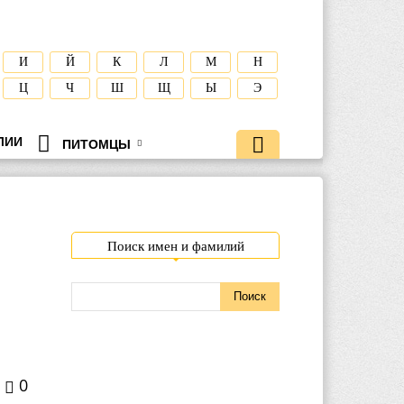
И
Й
К
Л
М
Н
Ц
Ч
Ш
Щ
Ы
Э
ЛИИ
ПИТОМЦЫ
Поиск имен и фамилий
0