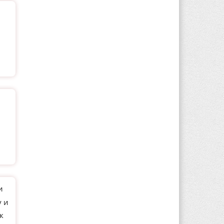
и
у и
к