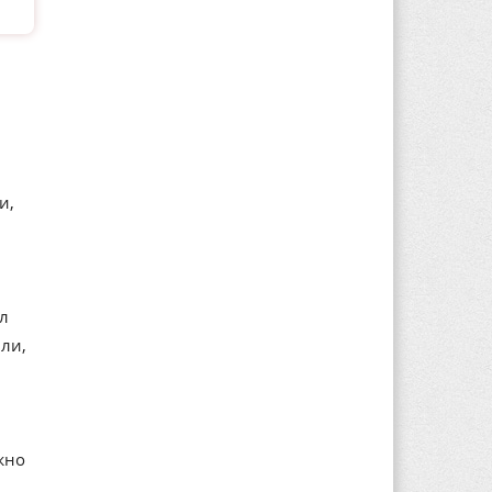
и,
ал
ли,
жно