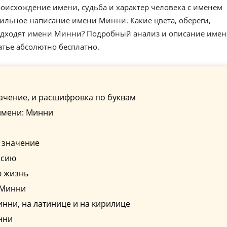
оисхождение имени, судьба и характер человека с именем
ильное написание имени Минни. Какие цвета, обереги,
подходят имени Минни? Подробный анализ и описание име
атье абсолютно бесплатно.
ачение, и расшифровка по буквам
имени: Минни
 значение
ссию
ю жизнь
 Минни
нни, на латинице и на кирилице
нни