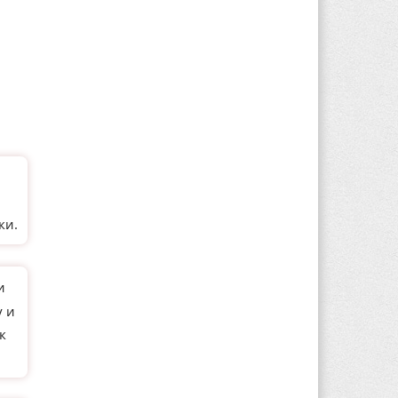
и
ки.
и
у и
к