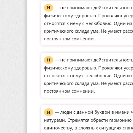
— не принимают действительность 
Н
физическому здоровью. Проявляют усерд
относятся к нему с нелюбовью. Одни и
критического склада ума. Не умеют рас
постоянном сомнении.
— не принимают действительность 
Н
физическому здоровью. Проявляют усерд
относятся к нему с нелюбовью. Одни и
критического склада ума. Не умеют рас
постоянном сомнении.
— люди с данной буквой в имени 
И
натурами. Стремятся обрести гармонию
одиночеству, в сложных ситуациях ста