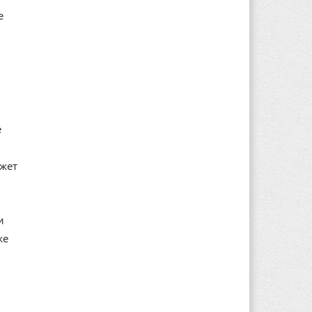
е
е
ажет
и
же