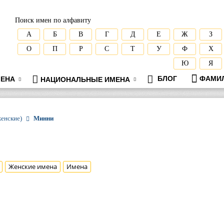
Поиск имен по алфавиту
А
Б
В
Г
Д
Е
Ж
З
О
П
Р
С
Т
У
Ф
Х
Ю
Я
БЛОГ
ФАМИ
ЕНА
НАЦИОНАЛЬНЫЕ ИМЕНА
женские)
Минни
Женские имена
Имена