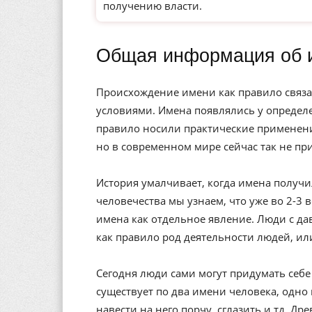
получению власти.
Общая информация об 
Происхождение имени как правило связа
условиями. Имена появлялись у определе
правило носили практические применени
но в современном мире сейчас так не пр
История умалчивает, когда имена получи
человечества мы узнаем, что уже во 2-3 
имена как отдельное явление. Люди с да
как правило род деятельности людей, ил
Сегодня люди сами могут придумать себе 
существует по два имени человека, одно 
навести на него порчу, сглазить и тд. Др