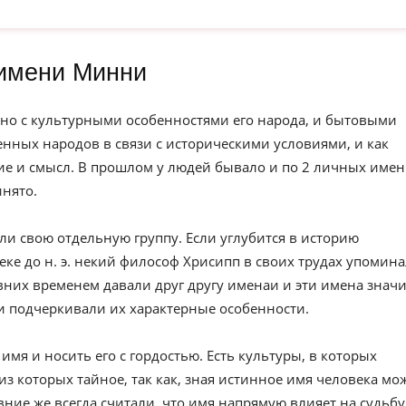
имени Минни
но с культурными особенностями его народа, и бытовыми
нных народов в связи с историческими условиями, и как
е и смысл. В прошлом у людей бывало и по 2 личных имен
инято.
ли свою отдельную группу. Если углубится в историю
веке до н. э. некий философ Хрисипп в своих трудах упомин
вних временем давали друг другу именаи и эти имена значи
и подчеркивали их характерные особенности.
имя и носить его с гордостью. Есть культуры, в которых
из которых тайное, так как, зная истинное имя человека мо
евние же всегда считали, что имя напрямую влияет на судьбу