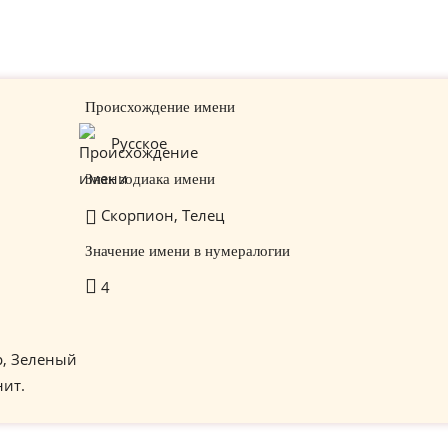
Происхождение имени
Русское
Знак зодиака имени
Скорпион, Телец
Значение имени в нумералогии
4
р, Зеленый
нит.