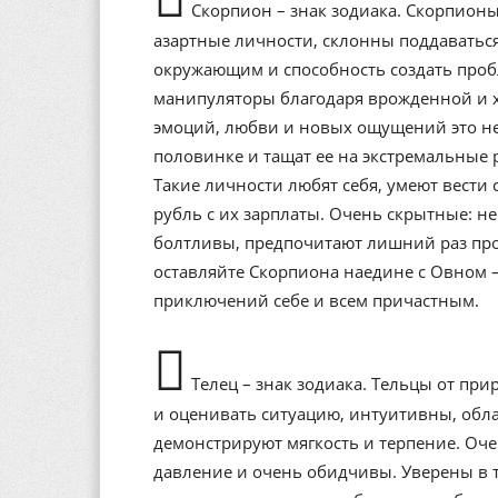
Скорпион – знак зодиака. Скорпионы
азартные личности, склонны поддаватьс
окружающим и способность создать проб
манипуляторы благодаря врожденной и х
эмоций, любви и новых ощущений это не
половинке и тащат ее на экстремальные р
Такие личности любят себя, умеют вести 
рубль с их зарплаты. Очень скрытные: н
болтливы, предпочитают лишний раз про
оставляйте Скорпиона наедине с Овном – 
приключений себе и всем причастным.
Телец – знак зодиака. Тельцы от при
и оценивать ситуацию, интуитивны, обл
демонстрируют мягкость и терпение. Оче
давление и очень обидчивы. Уверены в т