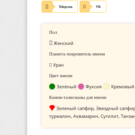
Telegram
VK
Пол
Женский
Планета покровитель имени
Уран
Цвет имени
Зелёный
Фуксия
Кремовый
Камни-талисманы для имени
Зеленый сапфир, Звездный сапфи
турмалин, Аквамарин, Сугилит, Танза