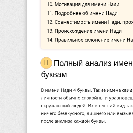
Мотивация для имени Нади
Подробнее об имени Нади
Совместимость имени Нади, проя
Происхождение имени Нади
Правильное склонение имени На
Полный анализ имени Нади, значение, и расшифровка по
буквам
В имени Нади 4 буквы. Такие имена свид
личности обычно спокойны и уравновеше
окружающий людей. Их внешний вид также
ничего безвкусного, лишнего или вызыв
после анализа каждой буквы.