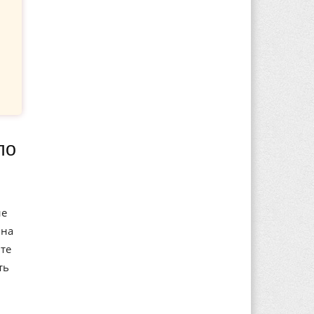
ие
 на
те
ть