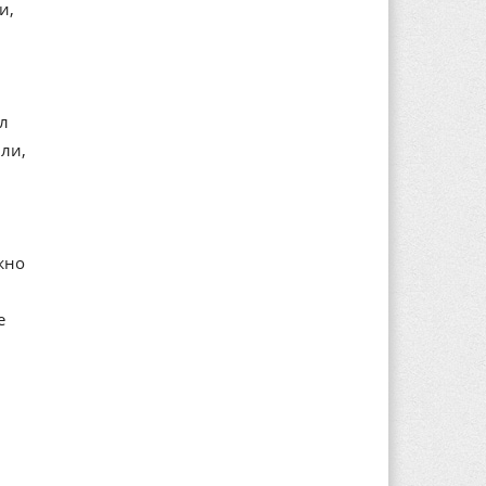
и,
ал
ли,
жно
е