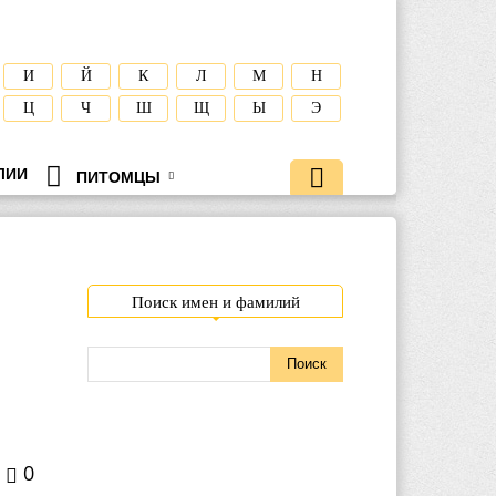
И
Й
К
Л
М
Н
Ц
Ч
Ш
Щ
Ы
Э
ЛИИ
ПИТОМЦЫ
Поиск имен и фамилий
0