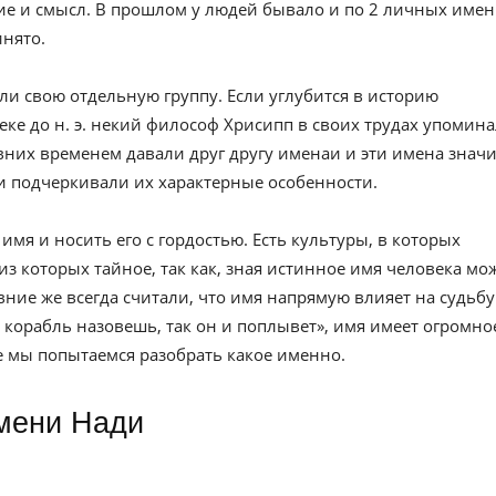
е и смысл. В прошлом у людей бывало и по 2 личных имен
инято.
ли свою отдельную группу. Если углубится в историю
веке до н. э. некий философ Хрисипп в своих трудах упомин
вних временем давали друг другу именаи и эти имена значи
и подчеркивали их характерные особенности.
имя и носить его с гордостью. Есть культуры, в которых
из которых тайное, так как, зная истинное имя человека мо
евние же всегда считали, что имя напрямую влияет на судьбу
к корабль назовешь, так он и поплывет», имя имеет огромно
ье мы попытаемся разобрать какое именно.
имени Нади