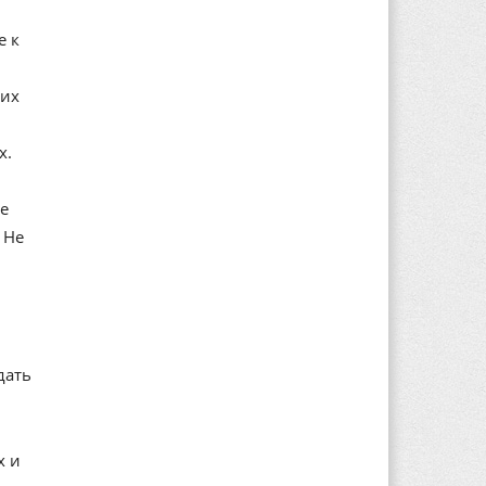
е к
ких
х.
Не
 Не
дать
х и