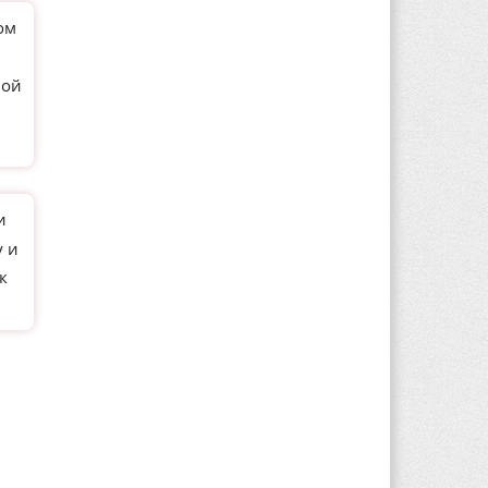
ом
ной
и
у и
к