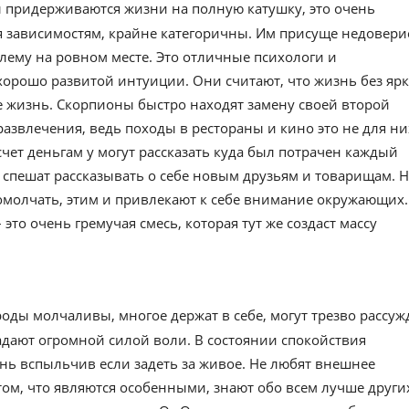
 придерживаются жизни на полную катушку, это очень
я зависимостям, крайне категоричны. Им присуще недовери
лему на ровном месте. Это отличные психологи и
орошо развитой интуиции. Они считают, что жизнь без яр
 жизнь. Скорпионы быстро находят замену своей второй
азвлечения, ведь походы в рестораны и кино это не для ни
счет деньгам у могут рассказать куда был потрачен каждый
е спешат рассказывать о себе новым друзьям и товарищам. 
молчать, этим и привлекают к себе внимание окружающих.
это очень гремучая смесь, которая тут же создаст массу
роды молчаливы, многое держат в себе, могут трезво рассуж
адают огромной силой воли. В состоянии спокойствия
нь вспыльчив если задеть за живое. Не любят внешнее
ом, что являются особенными, знают обо всем лучше други