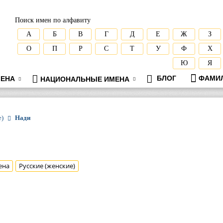
Поиск имен по алфавиту
А
Б
В
Г
Д
Е
Ж
З
О
П
Р
С
Т
У
Ф
Х
Ю
Я
БЛОГ
ФАМИ
ЕНА
НАЦИОНАЛЬНЫЕ ИМЕНА
е)
Нади
ена
Русские (женские)