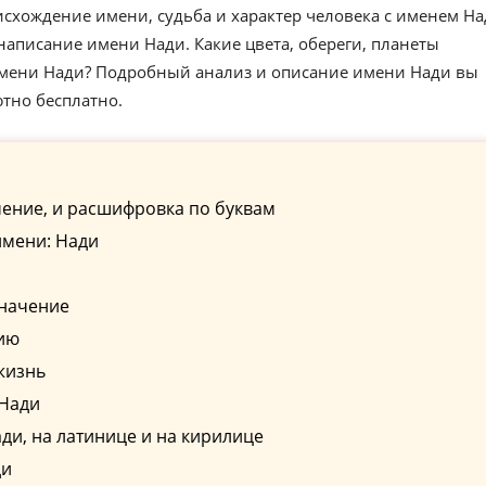
схождение имени, судьба и характер человека с именем На
аписание имени Нади. Какие цвета, обереги, планеты
имени Нади? Подробный анализ и описание имени Нади вы
ютно бесплатно.
ение, и расшифровка по буквам
имени: Нади
значение
ию
жизнь
 Нади
и, на латинице и на кирилице
ди