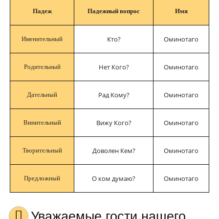
Падеж
Падежный вопрос
Имя
Кто?
Оминотаго
Именительный
Нет Кого?
Оминотаго
Родительный
Рад Кому?
Оминотаго
Дательный
Вижу Кого?
Оминотаго
Винительный
Доволен Кем?
Оминотаго
Творительный
О ком думаю?
Оминотаго
Предложный
Уважаемые гости нашего