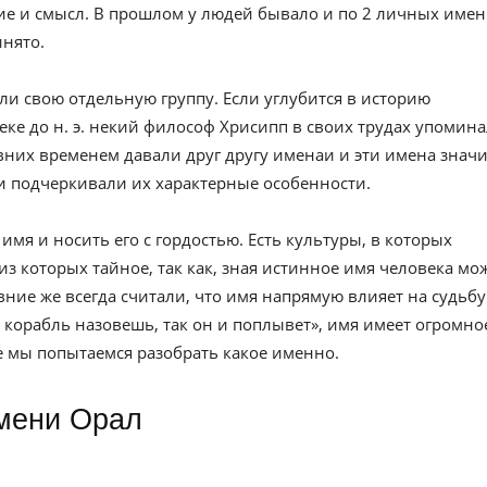
е и смысл. В прошлом у людей бывало и по 2 личных имен
инято.
ли свою отдельную группу. Если углубится в историю
веке до н. э. некий философ Хрисипп в своих трудах упомин
вних временем давали друг другу именаи и эти имена значи
и подчеркивали их характерные особенности.
имя и носить его с гордостью. Есть культуры, в которых
из которых тайное, так как, зная истинное имя человека мо
евние же всегда считали, что имя напрямую влияет на судьбу
к корабль назовешь, так он и поплывет», имя имеет огромно
ье мы попытаемся разобрать какое именно.
имени Орал