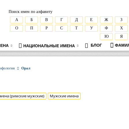
Поиск имен по алфавиту
А
Б
В
Г
Д
Е
Ж
З
О
П
Р
С
Т
У
Ф
Х
Ю
Я
БЛОГ
ФАМИ
ЕНА
НАЦИОНАЛЬНЫЕ ИМЕНА
мифология
Орал
мена (римские мужские)
Мужские имена