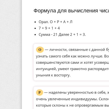
Формула для вычисления чис
Орал. О + Р + А + Л
7 + 9 + 1 + 4
Сумма - 21 Далее 2 + 1 = 3.
— личности, связанные с данной б
О
узнать самого себя как можно лучше. Вс
совершенствуются сами и хотят усове
интуицией, умеют грамотно распорядит
уныния к восторгу.
— наделены уверенностью в себе, 
Р
очень увлеченные индивидуумы. Склон
которые склоны к не опровергаемым вы