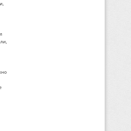
и,
ал
ли,
жно
е