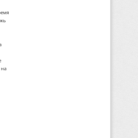
ремя
ожь
а
е
 на