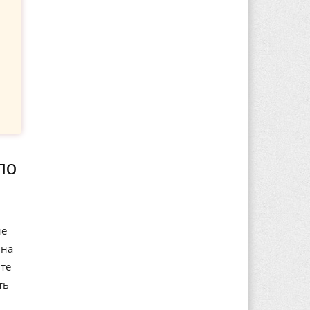
ие
 на
те
ть