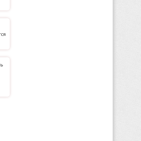
тся
ть