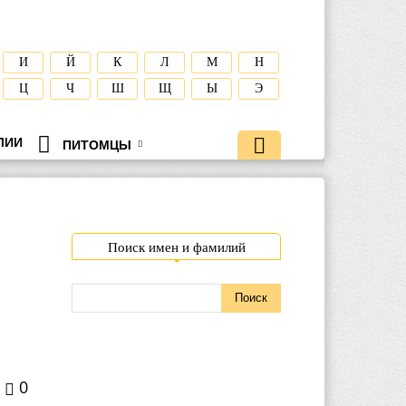
И
Й
К
Л
М
Н
Ц
Ч
Ш
Щ
Ы
Э
ЛИИ
ПИТОМЦЫ
Поиск имен и фамилий
0