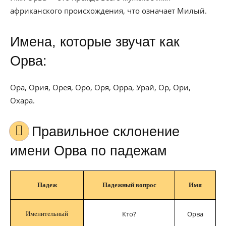
африканского происхождения, что означает Милый.
Имена, которые звучат как
Орва:
Ора, Ория, Орея, Оро, Оря, Орра, Урай, Ор, Ори,
Охара.
Правильное склонение
имени Орва по падежам
Падеж
Падежный вопрос
Имя
Кто?
Орва
Именительный