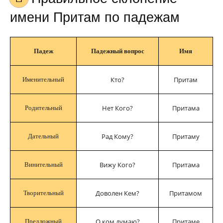
имени Притам по падежам
Падеж
Падежный вопрос
Имя
Кто?
Притам
Именительный
Нет Кого?
Притама
Родительный
Рад Кому?
Притаму
Дательный
Вижу Кого?
Притама
Винительный
Доволен Кем?
Притамом
Творительный
О ком думаю?
Притаме
Предложный