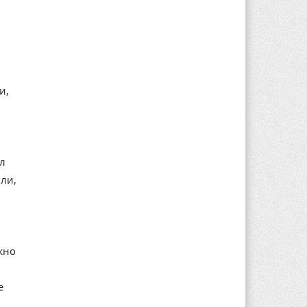
и,
ал
ли,
жно
е