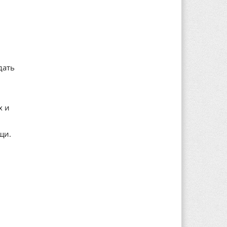
дать
х и
щи.