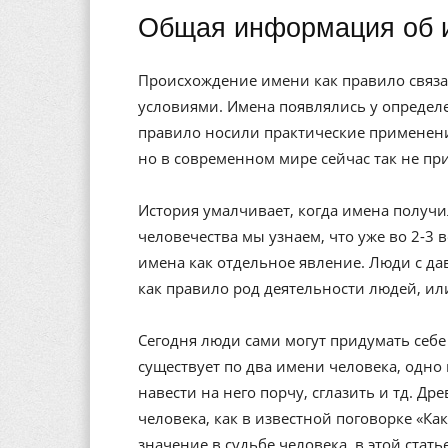
Общая информация об
Происхождение имени как правило связа
условиями. Имена появлялись у определе
правило носили практические применени
но в современном мире сейчас так не пр
История умалчивает, когда имена получи
человечества мы узнаем, что уже во 2-3 
имена как отдельное явление. Люди с да
как правило род деятельности людей, ил
Сегодня люди сами могут придумать себе 
существует по два имени человека, одно 
навести на него порчу, сглазить и тд. Др
человека, как в известной поговорке «Ка
значение в судьбе человека, в этой стат