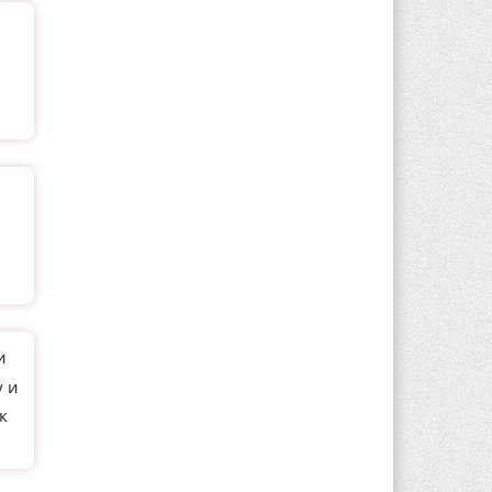
и
у и
к