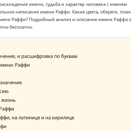
оисхождение имени, судьба и характер человека с именем
льное написание имени Раффи. Какие цвета, обереги, пла
 имени Раффи? Подробный анализ и описание имени Раффи 
ютно бесплатно.
ачение, и расшифровка по буквам
имени: Раффи
 значение
ссию
 жизнь
 Раффи
фи, на латинице и на кирилице
ффи