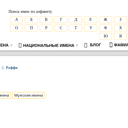
Поиск имен по алфавиту
А
Б
В
Г
Д
Е
Ж
З
О
П
Р
С
Т
У
Ф
Х
Ю
Я
БЛОГ
ФАМИ
ЕНА
НАЦИОНАЛЬНЫЕ ИМЕНА
Раффи
мена
Мужские имена