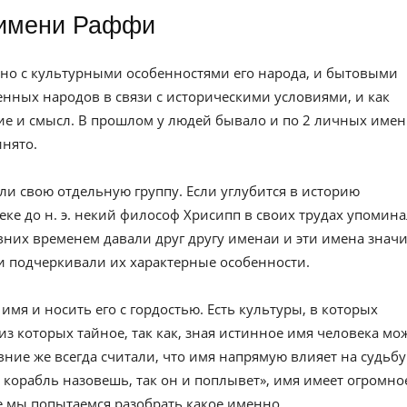
 имени Раффи
но с культурными особенностями его народа, и бытовыми
нных народов в связи с историческими условиями, и как
е и смысл. В прошлом у людей бывало и по 2 личных имен
инято.
ли свою отдельную группу. Если углубится в историю
веке до н. э. некий философ Хрисипп в своих трудах упомин
вних временем давали друг другу именаи и эти имена значи
и подчеркивали их характерные особенности.
имя и носить его с гордостью. Есть культуры, в которых
из которых тайное, так как, зная истинное имя человека мо
евние же всегда считали, что имя напрямую влияет на судьбу
к корабль назовешь, так он и поплывет», имя имеет огромно
ье мы попытаемся разобрать какое именно.