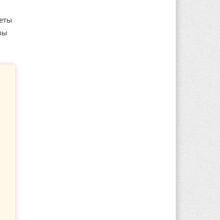
неты
вы