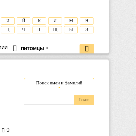
И
Й
К
Л
М
Н
Ц
Ч
Ш
Щ
Ы
Э
ЛИИ
ПИТОМЦЫ
Поиск имен и фамилий
0