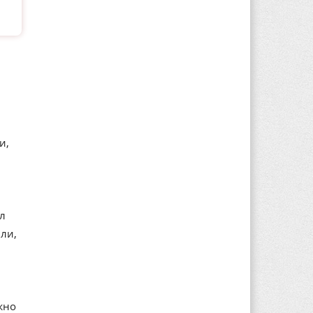
и,
ал
ли,
жно