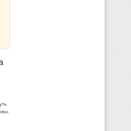
уть
квы.