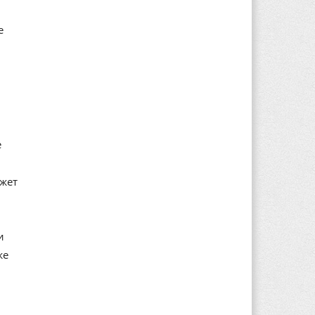
е
е
ажет
и
же