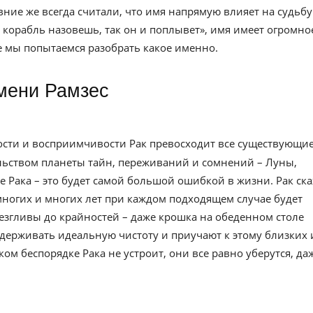
евние же всегда считали, что имя напрямую влияет на судьбу
к корабль назовешь, так он и поплывет», имя имеет огромно
ье мы попытаемся разобрать какое именно.
имени Рамзес
ности и восприимчивости Рак превосходит все существующи
ельством планеты тайн, переживаний и сомнений – Луны,
е Рака – это будет самой большой ошибкой в жизни. Рак ск
многих и многих лет при каждом подходящем случае будет
езгливы до крайностей – даже крошка на обеденном столе
держивать идеальную чистоту и приучают к этому близких 
м беспорядке Рака не устроит, они все равно уберутся, да