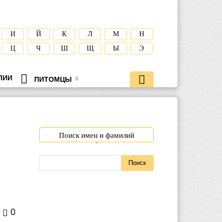
И
Й
К
Л
М
Н
Ц
Ч
Ш
Щ
Ы
Э
ЛИИ
ПИТОМЦЫ
Поиск имен и фамилий
0