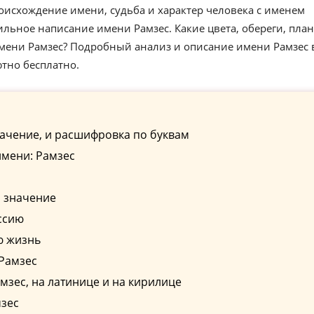
оисхождение имени, судьба и характер человека с именем
ильное написание имени Рамзес. Какие цвета, обереги, пла
имени Рамзес? Подробный анализ и описание имени Рамзес
ютно бесплатно.
ачение, и расшифровка по буквам
имени: Рамзес
о значение
ссию
ю жизнь
 Рамзес
зес, на латинице и на кирилице
мзес