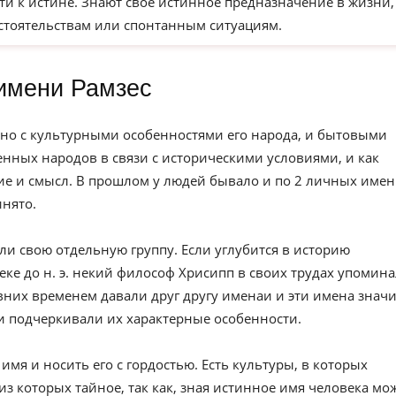
ти к истине. Знают свое истинное предназначение в жизни,
бстоятельствам или спонтанным ситуациям.
имени Рамзес
но с культурными особенностями его народа, и бытовыми
нных народов в связи с историческими условиями, и как
е и смысл. В прошлом у людей бывало и по 2 личных имен
инято.
ли свою отдельную группу. Если углубится в историю
веке до н. э. некий философ Хрисипп в своих трудах упомин
вних временем давали друг другу именаи и эти имена значи
и подчеркивали их характерные особенности.
имя и носить его с гордостью. Есть культуры, в которых
из которых тайное, так как, зная истинное имя человека мо