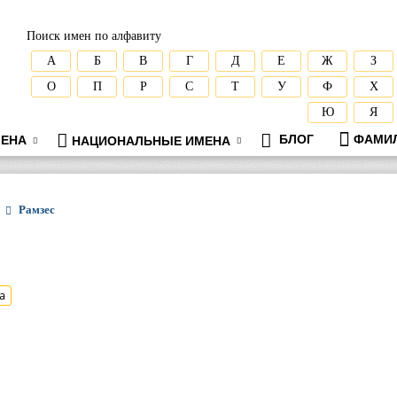
Поиск имен по алфавиту
А
Б
В
Г
Д
Е
Ж
З
О
П
Р
С
Т
У
Ф
Х
Ю
Я
БЛОГ
ФАМИ
ЕНА
НАЦИОНАЛЬНЫЕ ИМЕНА
Рамзес
а