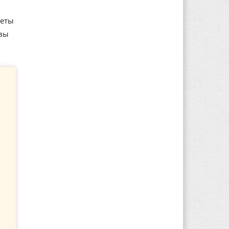
неты
 вы