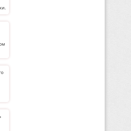
и
ки.
ном
то
ь