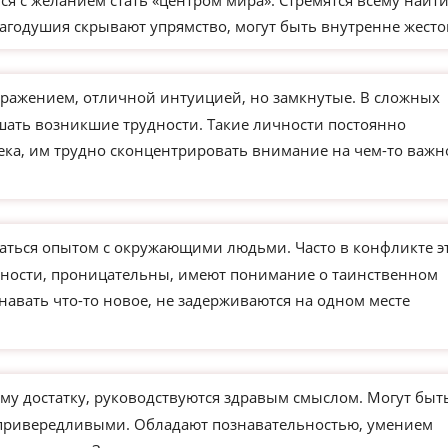
я с желанием стать «центром мира». Стремятся всему найт
агодушия скрывают упрямство, могут быть внутренне жесто
ажением, отличной интуицией, но замкнутые. В сложных
ешать возникшие трудности. Такие личности постоянно
века, им трудно сконцентрировать внимание на чем-то важ
ться опытом с окружающими людьми. Часто в конфликте э
чности, проницательны, имеют понимание о таинственном
навать что-то новое, не задерживаются на одном месте
му достатку, руководствуются здравым смыслом. Могут быт
 привередливыми. Обладают познавательностью, умением