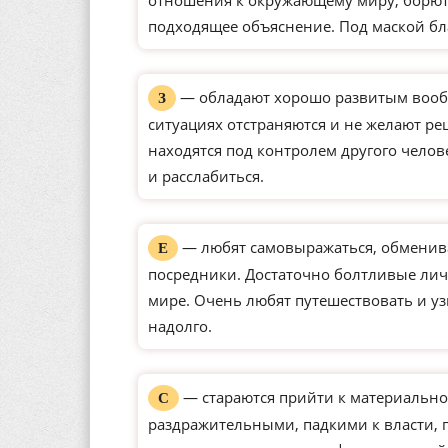
отношения к окружающему миру, борютс
подходящее объяснение. Под маской бл
— обладают хорошо развитым вообр
З
ситуациях отстраняются и не желают р
находятся под контролем другого чело
и расслабиться.
— любят самовыражаться, обменива
Е
посредники. Достаточно болтливые ли
мире. Очень любят путешествовать и уз
надолго.
— стараются прийти к материально
С
раздражительными, падкими к власти,