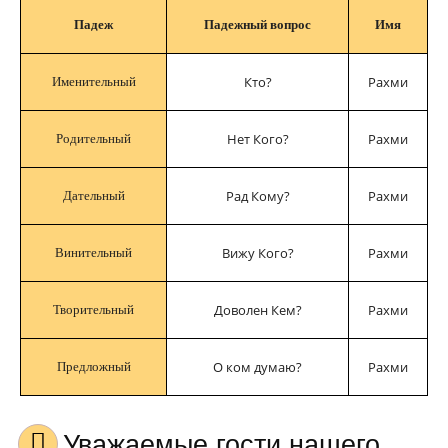
Падеж
Падежный вопрос
Имя
Кто?
Рахми
Именительный
Нет Кого?
Рахми
Родительный
Рад Кому?
Рахми
Дательный
Вижу Кого?
Рахми
Винительный
Доволен Кем?
Рахми
Творительный
О ком думаю?
Рахми
Предложный
Уважаемые гости нашего