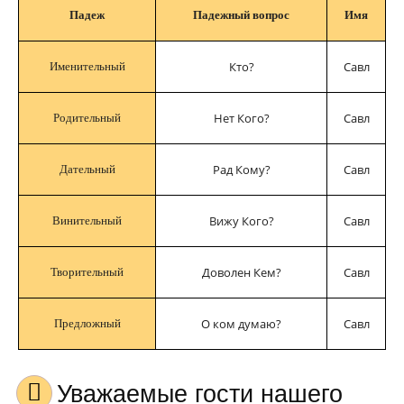
Падеж
Падежный вопрос
Имя
Кто?
Савл
Именительный
Нет Кого?
Савл
Родительный
Рад Кому?
Савл
Дательный
Вижу Кого?
Савл
Винительный
Доволен Кем?
Савл
Творительный
О ком думаю?
Савл
Предложный
Уважаемые гости нашего