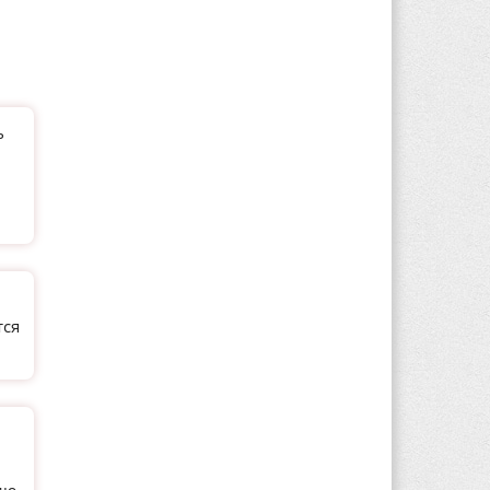
ь
тся