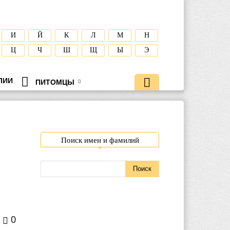
И
Й
К
Л
М
Н
Ц
Ч
Ш
Щ
Ы
Э
ЛИИ
ПИТОМЦЫ
Поиск имен и фамилий
0