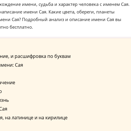
хождение имени, судьба и характер человека с именем Сая.
аписание имени Сая. Какие цвета, обереги, планеты
имени Сая? Подробный анализ и описание имени Сая вы
ютно бесплатно.
ние, и расшифровка по буквам
мени: Сая
ачение
ю
изнь
Сая
, на латинице и на кирилице