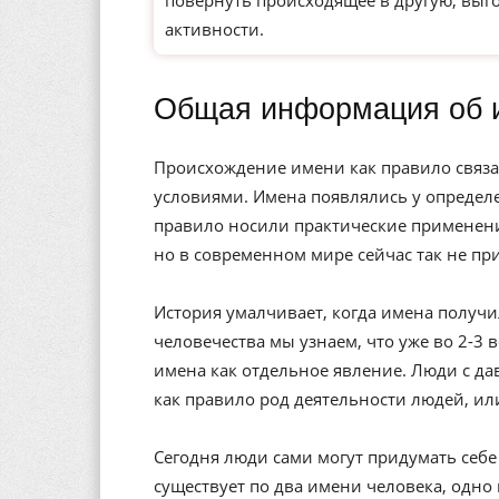
повернуть происходящее в другую, выг
активности.
Общая информация об 
Происхождение имени как правило связа
условиями. Имена появлялись у определе
правило носили практические применени
но в современном мире сейчас так не пр
История умалчивает, когда имена получи
человечества мы узнаем, что уже во 2-3 
имена как отдельное явление. Люди с да
как правило род деятельности людей, ил
Сегодня люди сами могут придумать себе 
существует по два имени человека, одно 