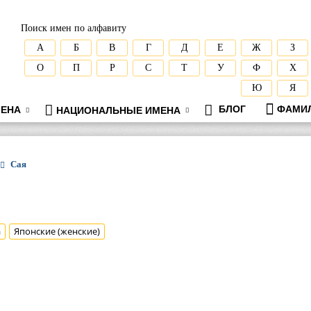
Поиск имен по алфавиту
А
Б
В
Г
Д
Е
Ж
З
О
П
Р
С
Т
У
Ф
Х
Ю
Я
БЛОГ
ФАМИ
ЕНА
НАЦИОНАЛЬНЫЕ ИМЕНА
Сая
а
Японские (женские)