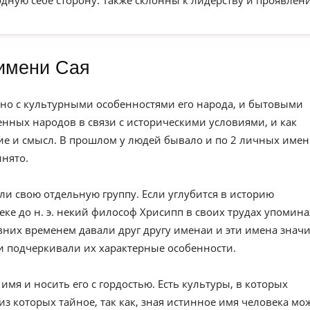
одную себе сторону. Также склонны к лидерству и проявлен
имени Сая
но с культурными особенностями его народа, и бытовыми
нных народов в связи с историческими условиями, и как
е и смысл. В прошлом у людей бывало и по 2 личных имен
инято.
ли свою отдельную группу. Если углубится в историю
веке до н. э. некий философ Хрисипп в своих трудах упомин
вних временем давали друг другу именаи и эти имена значи
и подчеркивали их характерные особенности.
имя и носить его с гордостью. Есть культуры, в которых
из которых тайное, так как, зная истинное имя человека мо