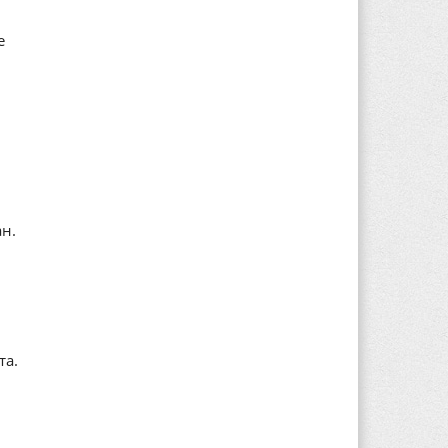
е
ан.
та.