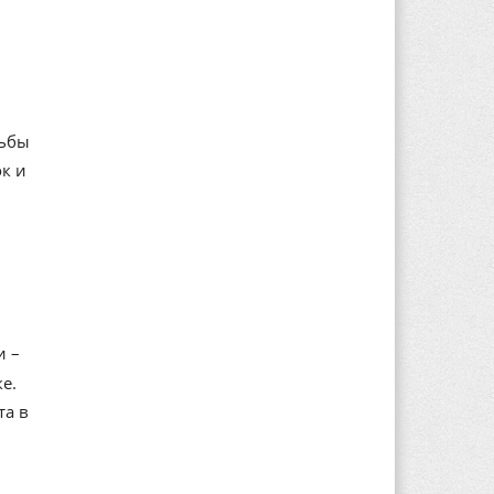
дьбы
к и
и –
е.
та в