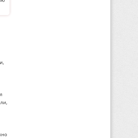
ию
и,
ал
ли,
жно