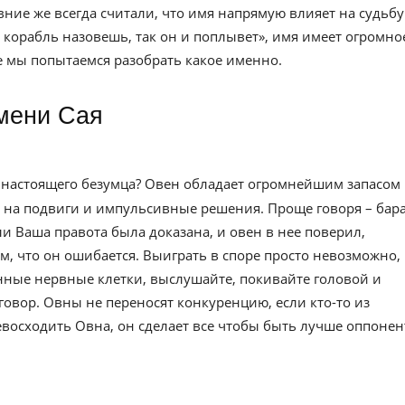
евние же всегда считали, что имя напрямую влияет на судьбу
к корабль назовешь, так он и поплывет», имя имеет огромно
ье мы попытаемся разобрать какое именно.
имени Сая
ь настоящего безумца? Овен обладает огромнейшим запасом
ов на подвиги и импульсивные решения. Проще говоря – бар
и Ваша правота была доказана, и овен в нее поверил,
ом, что он ошибается. Выиграть в споре просто невозможно,
енные нервные клетки, выслушайте, покивайте головой и
овор. Овны не переносят конкуренцию, если кто-то из
евосходить Овна, он сделает все чтобы быть лучше оппонен