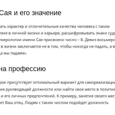
Сая и его значение
ть характер и отличительные качества человека с таким
спехе в личной жизни и карьере, расшифровывать знаки су
умерологии имени Сая присвоено число – 8. Девиз восьмеро
в жизни заключается не в том, чтобы никогда не падать, а в
да мы падаем».
 на профессию
рок присутствует оптимальный вариант для самореализаци
ятие руководящей должности или найти свое место в политик
 и его личных предпочтений. К примеру, занятие своего мес
тает Ваш отец. Людям с таким числом подойдет должность