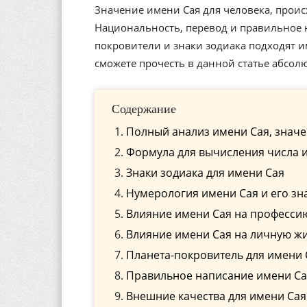
Значение имени Сая для человека, проис
Национальность, перевод и правильное н
покровители и знаки зодиака подходят 
сможете прочесть в данной статье абсол
Содержание
Полный анализ имени Сая, значе
Формула для вычисления числа и
Знаки зодиака для имени Сая
Нумерология имени Сая и его зн
Влияние имени Сая на професси
Влияние имени Сая на личную ж
Планета-покровитель для имени 
Правильное написание имени Сая
Внешние качества для имени Сая