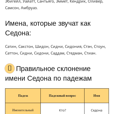
Эбигейл, Уайатт, Сантьяго, Эммет, Кендрик, Оливер,
Самсон, Амбруаз.
Имена, которые звучат как
Седона:
Сатин, Сакстон, Шидон, Сидни, Сидония, Стэн, Стоун,
Саттон, Сидни, Сидони, Саддам, Стедман, Стиан.
Правильное склонение
имени Седона по падежам
Падеж
Падежный вопрос
Имя
Кто?
Седона
Именительный